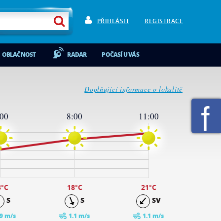
PŘIHLÁSIT
REGISTRACE
OBLAČNOST
RADAR
POČASÍ U VÁS
Doplňující informace o lokalitě
:00
8:00
11:00
3
°C
18
°C
21
°C
S
S
SV
.9 m/s
1.1 m/s
1.1 m/s