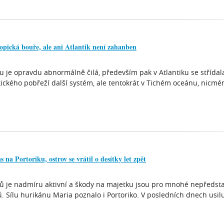
opická bouře, ale ani Atlantik není zahanben
u je opravdu abnormálně čilá, především pak v Atlantiku se střída
ického pobřeží další systém, ale tentokrát v Tichém oceánu, nicmén
 na Portoriku, ostrov se vrátil o desítky let zpět
ů je nadmíru aktivní a škody na majetku jsou pro mnohé nepředsta
ů. Sílu hurikánu Maria poznalo i Portoriko. V posledních dnech usi