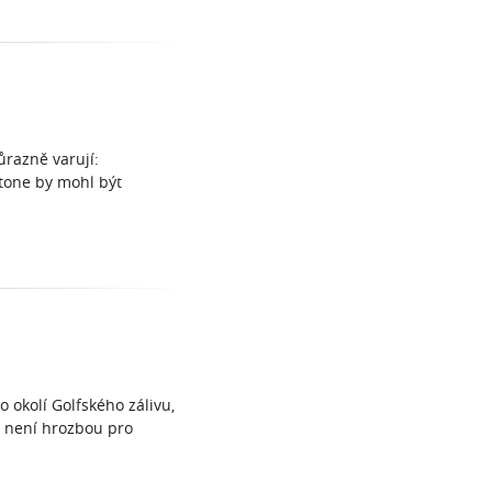
ůrazně varují:
stone by mohl být
 okolí Golfského zálivu,
m není hrozbou pro