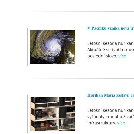
V Pacifiku vzniká nová tr
Letošní sezóna hurikán
Aktuálně se tvoří u mex
poslední slovo.
více
Hurikán Maria zastavil čas
Letošní sezóna hurikán
vyžádaly i mnoho život
infrastruktury.
více