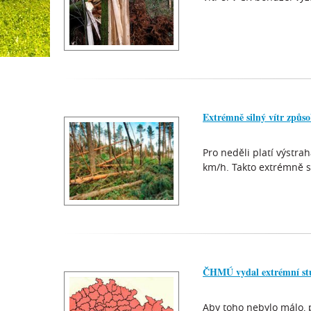
Extrémně silný vítr způso
Pro neděli platí výstr
km/h. Takto extrémně s
ČHMÚ vydal extrémní stu
Aby toho nebylo málo, 