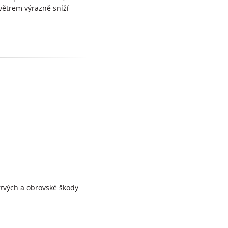
větrem výrazně sníží
rtvých a obrovské škody