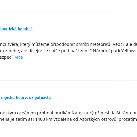
limatická bomba?
 konci světa, který můžeme připodobnit smršti meteoritů. Vědci, ale d
ta z nebe, ale dívejte se spíše pod naši zem." Národní park Yellow
ezpečí.
více
 tropická bouře, už patnáctá
ntickým oceánem prohnal hurikán Nate, který přinesl další ránu pro
phelia je zatím asi 1400 km vzdálená od Azorských ostrovů, prozatí