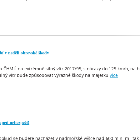
bí v neděli obrovské škody
aha ČHMÚ na extrémně silný vítr 2017/95, s nárazy do 125 km/h, na 
ilný vítr bude způsobovat výrazné škody na majetku
více
peň nebezpečí!
pokud se budete nacházet v nadmořské výšce nad 600 m n. m., tak v