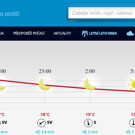
ás potěší
ODA
PŘEDPOVĚĎ POČASÍ
AKTUALITY
LETNÍ LETOVISKA
:00
23:00
2:00
5
°C
18
°C
15
°C
1
SV
SV
S
 m/s
3.6 m/s
2 m/s
1