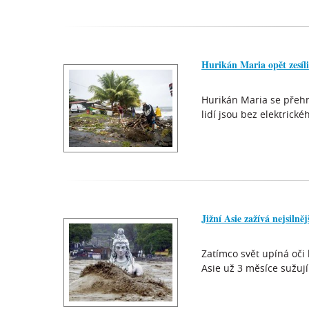
Hurikán Maria opět zesíli
Hurikán Maria se přehn
lidí jsou bez elektric
Jižní Asie zažívá nejsilně
Zatímco svět upíná oči
Asie už 3 měsíce sužují