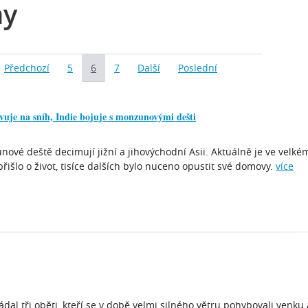
my
Předchozí
5
6
7
Další
Poslední
vuje na sníh, Indie bojuje s monzunovými dešti
nové deště decimují jižní a jihovýchodní Asii. Aktuálně je ve velké
přišlo o život, tisíce dalších bylo nuceno opustit své domovy.
více
žádal tři oběti, kteří se v době velmi silného větru pohybovali venk