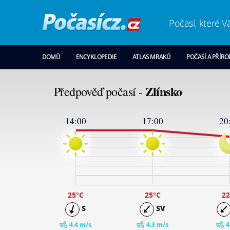
Počasí, které V
DOMŮ
ENCYKLOPEDIE
ATLAS MRAKŮ
POČASÍ A PŘÍR
Zlínsko
Předpověď počasí -
14:00
17:00
20
26
24
19
14
9
4
-1
25
°C
25
°C
22
S
SV
4.4 m/s
4.3 m/s
4