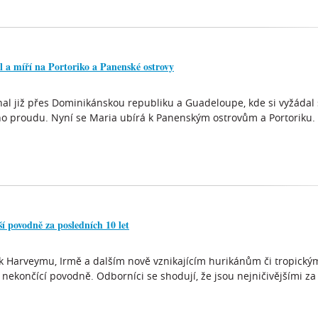
l a míří na Portoriko a Panenské ostrovy
al již přes Dominikánskou republiku a Guadeloupe, kde si vyžádal 
kého proudu. Nyní se Maria ubírá k Panenským ostrovům a Portoriku.
jší povodně za posledních 10 let
 k Harveymu, Irmě a dalším nově vznikajícím hurikánům či tropickým
 nekončící povodně. Odborníci se shodují, že jsou nejničivějšími z