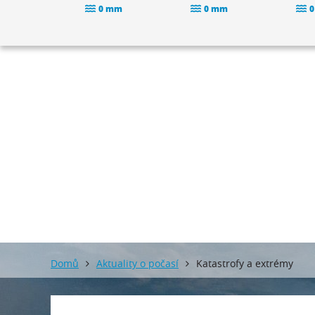
0 mm
0 mm
0
Domů
Aktuality o počasí
Katastrofy a extrémy