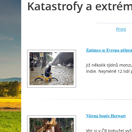
Katastrofy a extré
První
Zatímco se Evropa připra
Již několik týdnů monzu
Indie. Nejméně 12 lidí 
Větrná bouře Herwart
Vítr si v ČR bohužel vy