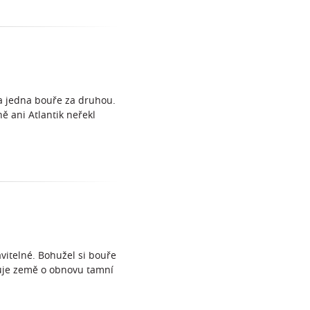
la jedna bouře za druhou.
ě ani Atlantik neřekl
vitelné. Bohužel si bouře
luje země o obnovu tamní