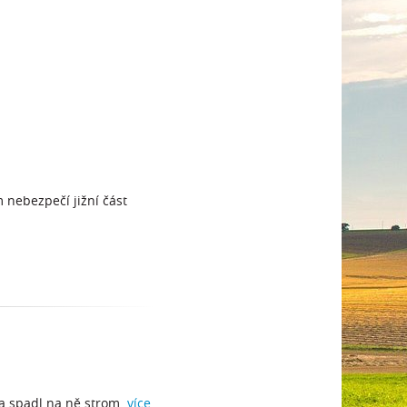
m nebezpečí jižní část
u a spadl na ně strom.
více