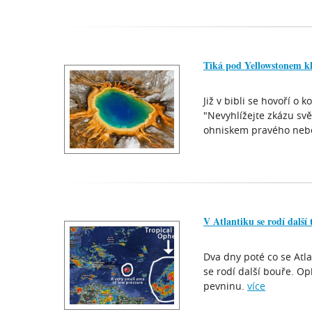
Tiká pod Yellowstonem k
Již v bibli se hovoří o
"Nevyhlížejte zkázu svě
ohniskem pravého neb
V Atlantiku se rodí další
Dva dny poté co se Atla
se rodí další bouře. O
pevninu.
více