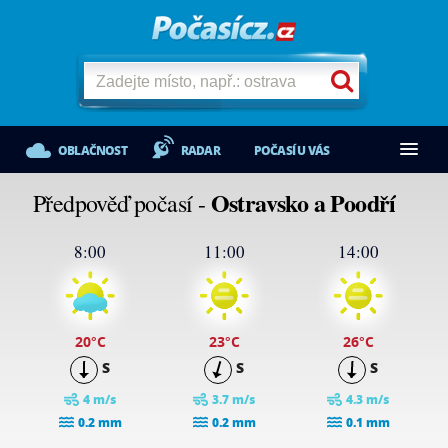
OBLAČNOST
RADAR
POČASÍ U VÁS
Ostravsko a Poodří
Předpověď počasí -
8:00
11:00
14:00
20
°C
23
°C
26
°C
S
S
S
4 m/s
3.7 m/s
4.3 m/s
0.2 mm
0.2 mm
0.1 mm