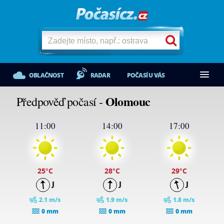
OBLAČNOST
RADAR
POČASÍ U VÁS
Olomouc
Předpověď počasí -
11:00
14:00
17:00
25
°C
28
°C
29
°C
J
J
J
2.1 m/s
1.9 m/s
1.8 m/s
0 mm
0 mm
0 mm