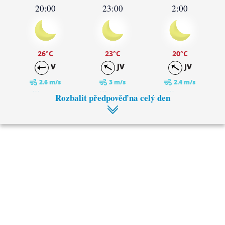
20:00
23:00
2:00
26
°C
23
°C
20
°C
V
JV
JV
2.6 m/s
3 m/s
2.4 m/s
0 mm
0 mm
0 mm
Rozbalit předpověď na celý den
5:00
8:00
19
°C
19
°C
V
V
2.4 m/s
2.5 m/s
0 mm
0 mm