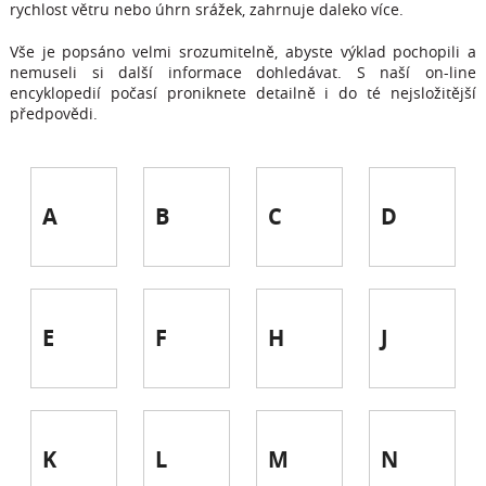
rychlost větru nebo úhrn srážek, zahrnuje daleko více.
Vše je popsáno velmi srozumitelně, abyste výklad pochopili a
nemuseli si další informace dohledávat. S naší on-line
encyklopedií počasí proniknete detailně i do té nejsložitější
předpovědi.
A
B
C
D
E
F
H
J
K
L
M
N