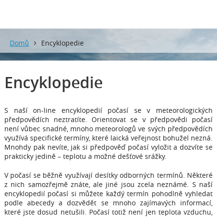
Domů
Encyklopedie
Encyklopedie
S naší on-line encyklopedií počasí se v meteorologických
předpovědích neztratíte. Orientovat se v předpovědi počasí
není vůbec snadné, mnoho meteorologů ve svých předpovědích
využívá specifické termíny, které laická veřejnost bohužel nezná.
Mnohdy pak nevíte, jak si předpověď počasí vyložit a dozvíte se
prakticky jedině – teplotu a možné dešťové srážky.
V počasí se běžně využívají desítky odborných termínů. Některé
z nich samozřejmě znáte, ale jiné jsou zcela neznámé. S naší
encyklopedií počasí si můžete každý termín pohodlně vyhledat
podle abecedy a dozvědět se mnoho zajímavých informací,
které jste dosud netušili. Počasí totiž není jen teplota vzduchu,