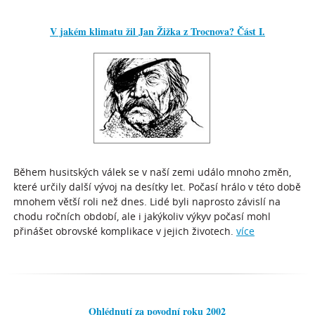
V jakém klimatu žil Jan Žižka z Trocnova? Část I.
Během husitských válek se v naší zemi událo mnoho změn,
které určily další vývoj na desítky let. Počasí hrálo v této době
mnohem větší roli než dnes. Lidé byli naprosto závislí na
chodu ročních období, ale i jakýkoliv výkyv počasí mohl
přinášet obrovské komplikace v jejich životech.
více
Ohlédnutí za povodní roku 2002