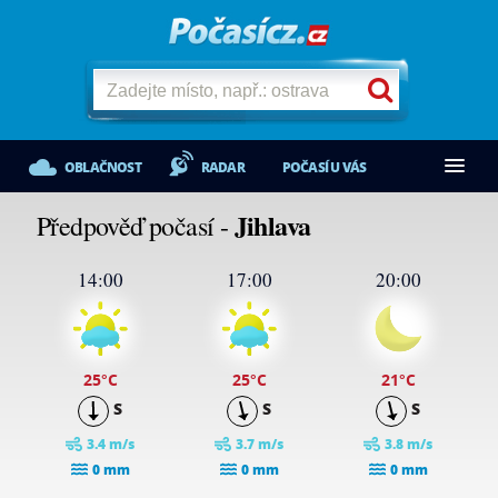
OBLAČNOST
RADAR
POČASÍ U VÁS
Jihlava
Předpověď počasí -
14:00
17:00
20:00
25
°C
25
°C
21
°C
S
S
S
3.4 m/s
3.7 m/s
3.8 m/s
0 mm
0 mm
0 mm