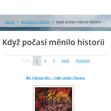
Domů
Aktuality o počasí
Když počasí měnilo historii
Když počasí měnilo historii
První
1
2
3
Další
Poslední
Big Chicago fire – Velký požár Chicaga