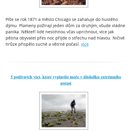
Píše se rok 1871 a město Chicago se zahaluje do hustého
dýmu. Plameny požírají jeden dům za druhým, všude vládne
panika. Někteří lidé nestihnou včas uprchnout, více jak
pětina obyvatel přes noc přijde o střechu nad hlavou. Ničivé
hrůze přispělo suché a větrné počasí.
více
5 podivných věcí, které vyplavilo moře v důsledku extrémního
počasí