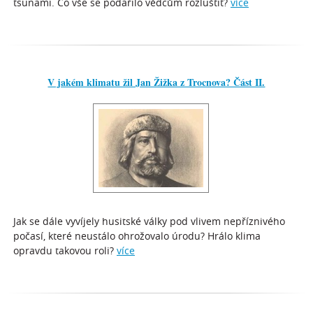
tsunami. Co vše se podařilo vědcům rozluštit?
více
V jakém klimatu žil Jan Žižka z Trocnova? Část II.
Jak se dále vyvíjely husitské války pod vlivem nepříznivého
počasí, které neustálo ohrožovalo úrodu? Hrálo klima
opravdu takovou roli?
více