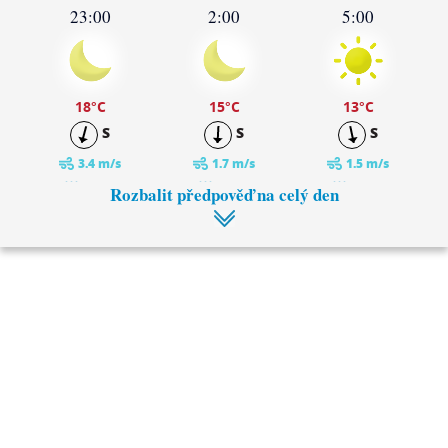
23:00
2:00
5:00
18
°C
15
°C
13
°C
S
S
S
3.4 m/s
1.7 m/s
1.5 m/s
0 mm
0 mm
0 mm
Rozbalit předpověď na celý den
8:00
11:00
17
°C
19
°C
S
SV
1.6 m/s
1.7 m/s
0 mm
0 mm