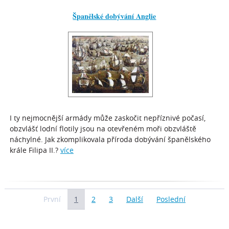
Španělské dobývání Anglie
I ty nejmocnější armády může zaskočit nepříznivé počasí,
obzvlášť lodní flotily jsou na otevřeném moři obzvláště
náchylné. Jak zkomplikovala příroda dobývání španělského
krále Filipa II.?
více
První
1
2
3
Další
Poslední