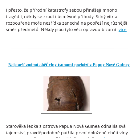
I přesto, že přírodní katastrofy sebou přinášejí mnoho
tragédií, někdy se zrodí i úsměvné příhody. Silný vítr a
rozbouřené moře nezřídka zanechá na pobřeží nejrůznější
směs předmětů. Někdy jsou tyto věci opravdu bizarní.
více
Nejstarší známá oběť vlny tsunami pochází z Papuy Nové Guiney
Starověká lebka z ostrova Papua Nová Guinea odhalila svá
tajemství, pravděpodobně patřila první doložené oběti vlny