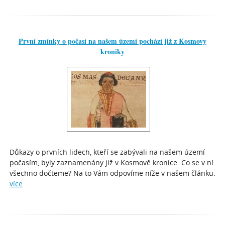
První zmínky o počasí na našem území pochází již z Kosmovy
kroniky
Důkazy o prvních lidech, kteří se zabývali na našem území
počasím, byly zaznamenány již v Kosmově kronice. Co se v ní
všechno dočteme? Na to Vám odpovíme níže v našem článku.
více