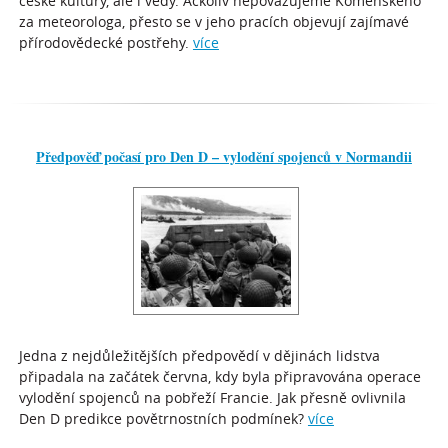
české kultury, ale i vědy. Ačkoliv nepovažujeme Komenského
za meteorologa, přesto se v jeho pracích objevují zajímavé
přírodovědecké postřehy.
více
Předpověď počasí pro Den D – vylodění spojenců v Normandii
Jedna z nejdůležitějších předpovědí v dějinách lidstva
připadala na začátek června, kdy byla připravována operace
vylodění spojenců na pobřeží Francie. Jak přesně ovlivnila
Den D predikce povětrnostních podmínek?
více