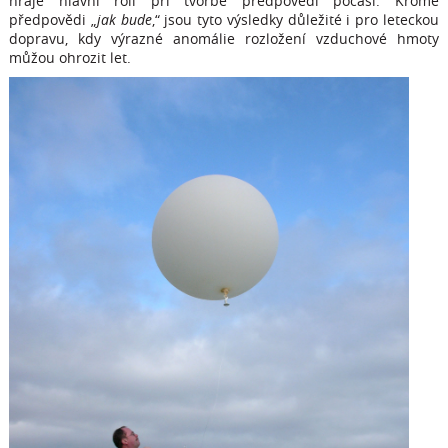
hraje hlavní roli při tvorbě předpovědi počasí. Kromě
předpovědi „
jak bude
,“ jsou tyto výsledky důležité i pro leteckou
dopravu, kdy výrazné anomálie rozložení vzduchové hmoty
můžou ohrozit let.