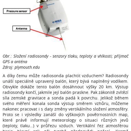
Obr.: Složení radiosondy - senzory tlaku, teploty a vhlkosti; příjmač
GPS a anténa
Zdroj:
plymouth.edu
A díky čemu může radiosonda plachtit vzduchem? Radiosondy
unáší speciálně upravený balón, který bývá naplněný vodíkem.
Obvykle dokáže tento balón dosáhnout výšky 20 km. Výstup
radiosondy končí, jakmile její balón praskne. Pak zákonitě zvítězí
síla zemské gravitace a sonda padá k povrchu. Jelikož během
svého měření konala sonda výstup směrem vzhůru, můžeme
nakonec pracovat i s daty změny vertikálního složení atmosféry.
Proto se i výsledky zanáší do výškových povětrnostních map,
které právě informují meteorology o situaci různých jevů
(teploty, tlaku…) v průřezu vzduch. Vertikální řez atmosférou