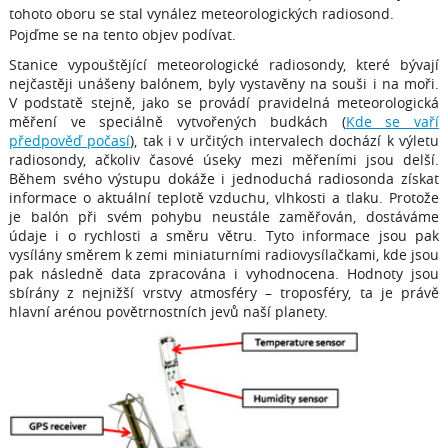
tohoto oboru se stal vynález meteorologických radiosond.
Pojďme se na tento objev podívat.
Stanice vypouštějící meteorologické radiosondy, které bývají
nejčastěji unášeny balónem, byly vystavěny na souši i na moři.
V podstatě stejně, jako se provádí pravidelná meteorologická
měření ve speciálně vytvořených budkách (
Kde se vaří
předpověď počasí
), tak i v určitých intervalech dochází k výletu
radiosondy, ačkoliv časové úseky mezi měřeními jsou delší.
Během svého výstupu dokáže i jednoduchá radiosonda získat
informace o aktuální teplotě vzduchu, vlhkosti a tlaku. Protože
je balón při svém pohybu neustále zaměřován, dostáváme
údaje i o rychlosti a směru větru. Tyto informace jsou pak
vysílány směrem k zemi miniaturními radiovysílačkami, kde jsou
pak následně data zpracována i vyhodnocena. Hodnoty jsou
sbírány z nejnižší vrstvy atmosféry – troposféry, ta je právě
hlavní arénou povětrnostních jevů naší planety.