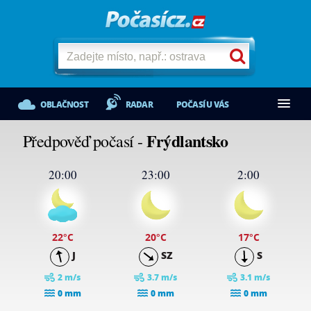
OBLAČNOST
RADAR
POČASÍ U VÁS
Frýdlantsko
Předpověď počasí -
20:00
23:00
2:00
22
°C
20
°C
17
°C
J
SZ
S
2 m/s
3.7 m/s
3.1 m/s
0 mm
0 mm
0 mm