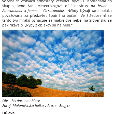
ve vyšších vrstvách atmosféry. Většinou bývají i uspořádána do
skupin nebo řad. Meteorologové dělí beránky na
hrubé –
Altocumulus
a
jemné – Cirrocumulus.
Někdy bývají tato oblaka
považována za předzvěst špatného počasí. Ve Středozemí se
tento typ mraků označuje za makrelové nebe, na Slovensku se
pak říkávalo: „Ryby z oblakov sú na nebí.“
Obr.: Beránci na obloze
Zdroj: Maloměstská holka v Praze - Blog.cz
Húlava