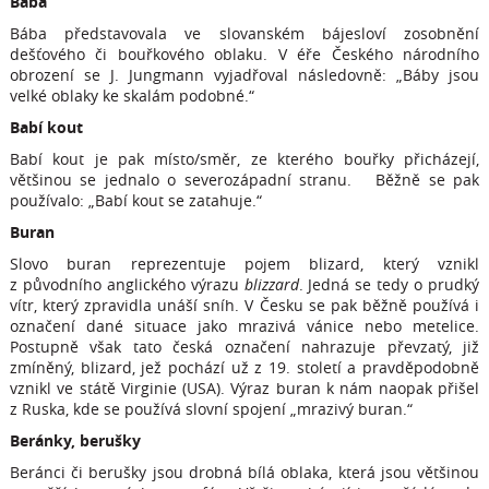
Bába
Bába představovala ve slovanském bájesloví zosobnění
dešťového či bouřkového oblaku. V éře Českého národního
obrození se J. Jungmann vyjadřoval následovně: „Báby jsou
velké oblaky ke skalám podobné.“
Babí kout
Babí kout je pak místo/směr, ze kterého bouřky přicházejí,
většinou se jednalo o severozápadní stranu. Běžně se pak
používalo: „Babí kout se zatahuje.“
Buran
Slovo buran reprezentuje pojem blizard, který vznikl
z původního anglického výrazu
blizzard
. Jedná se tedy o prudký
vítr, který zpravidla unáší sníh. V Česku se pak běžně používá i
označení dané situace jako mrazivá vánice nebo metelice.
Postupně však tato česká označení nahrazuje převzatý, již
zmíněný, blizard, jež pochází už z 19. století a pravděpodobně
vznikl ve státě Virginie (USA). Výraz buran k nám naopak přišel
z Ruska, kde se používá slovní spojení „mrazivý buran.“
Beránky, berušky
Beránci či berušky jsou drobná bílá oblaka, která jsou většinou