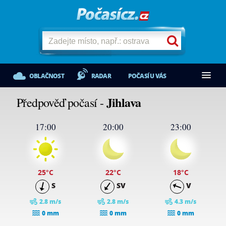
OBLAČNOST
RADAR
POČASÍ U VÁS
Jihlava
Předpověď počasí -
17:00
20:00
23:00
25
°C
22
°C
18
°C
S
SV
V
2.8 m/s
2.8 m/s
4.3 m/s
0 mm
0 mm
0 mm