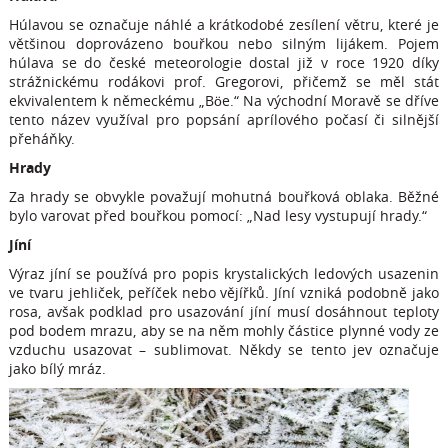
Húlavou se označuje náhlé a krátkodobé zesílení větru, které je
většinou doprovázeno bouřkou nebo silným lijákem. Pojem
húlava se do české meteorologie dostal již v roce 1920 díky
strážnickému rodákovi prof. Gregorovi, přičemž se měl stát
ekvivalentem k německému „Böe.“ Na východní Moravě se dříve
tento název využíval pro popsání aprílového počasí či silnější
přeháňky.
Hrady
Za hrady se obvykle považují mohutná bouřková oblaka. Běžné
bylo varovat před bouřkou pomocí: „Nad lesy vystupují hrady.“
Jíní
Výraz jíní se používá pro popis krystalických ledových usazenin
ve tvaru jehliček, peříček nebo vějířků. Jíní vzniká podobně jako
rosa, avšak podklad pro usazování jíní musí dosáhnout teploty
pod bodem mrazu, aby se na něm mohly částice plynné vody ze
vzduchu usazovat – sublimovat. Někdy se tento jev označuje
jako bílý mráz.