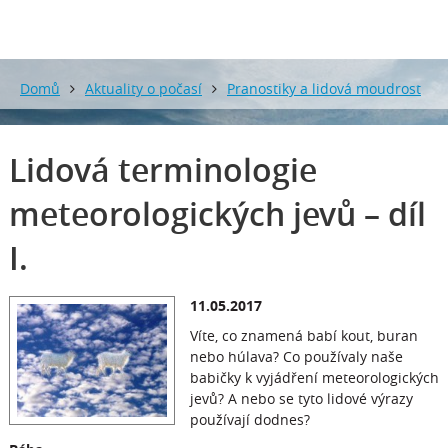
Domů
Aktuality o počasí
Pranostiky a lidová moudrost
o počasí
Lidová terminologie meteorologických jevů – díl
Lidová terminologie
I.
meteorologických jevů – díl
I.
11.05.2017
Víte, co znamená babí kout, buran
nebo húlava? Co používaly naše
babičky k vyjádření meteorologických
jevů? A nebo se tyto lidové výrazy
používají dodnes?