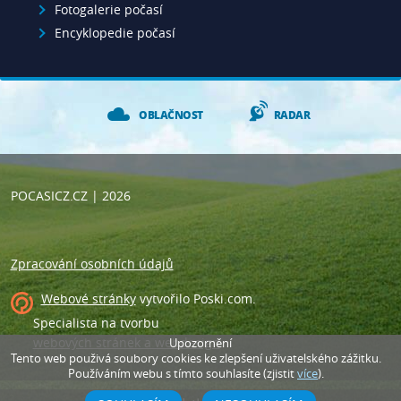
Fotogalerie počasí
Encyklopedie počasí
OBLAČNOST
RADAR
POCASICZ.CZ
| 2026
Zpracování osobních údajů
Webové stránky
vytvořilo
Poski.com
.
Specialista na tvorbu
webových stránek a webdesign
.
Upozornění
Tento web použivá soubory cookies ke zlepšení uživatelského zážitku.
Používáním webu s tímto souhlasíte (zjistit
více
).