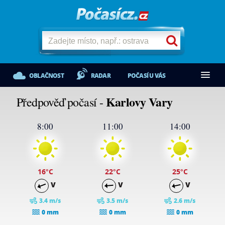
OBLAČNOST
RADAR
POČASÍ U VÁS
Karlovy Vary
Předpověď počasí -
8:00
11:00
14:00
16
°C
22
°C
25
°C
V
V
V
3.4 m/s
3.5 m/s
2.6 m/s
0 mm
0 mm
0 mm