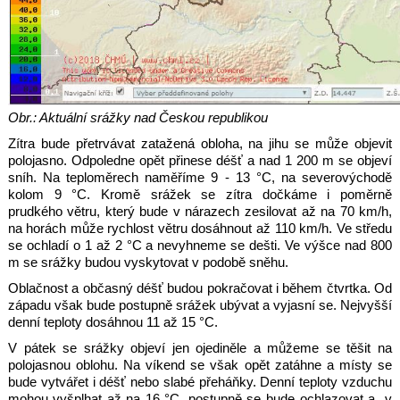
Obr.: Aktuální srážky nad Českou republikou
Zítra bude přetrvávat zatažená obloha, na jihu se může objevit
polojasno. Odpoledne opět přinese déšť a nad 1 200 m se objeví
sníh. Na teploměrech naměříme 9 - 13 °C, na severovýchodě
kolom 9 °C. Kromě srážek se zítra dočkáme i poměrně
prudkého větru, který bude v nárazech zesilovat až na 70 km/h,
na horách může rychlost větru dosáhnout až 110 km/h. Ve středu
se ochladí o 1 až 2 °C a nevyhneme se dešti. Ve výšce nad 800
m se srážky budou vyskytovat v podobě sněhu.
Oblačnost a občasný déšť budou pokračovat i během čtvrtka. Od
západu však bude postupně srážek ubývat a vyjasní se. Nejvyšší
denní teploty dosáhnou 11 až 15 °C.
V pátek se srážky objeví jen ojediněle a můžeme se těšit na
polojasnou oblohu. Na víkend se však opět zatáhne a místy se
bude vytvářet i déšť nebo slabé přeháňky. Denní teploty vzduchu
mohou vyšplhat až na 16 °C, postupně se bude ochlazovat a v