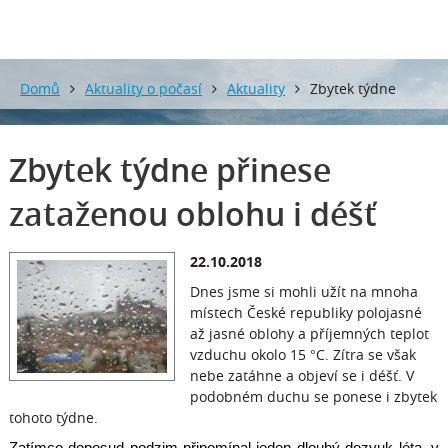
Domů
Aktuality o počasí
Aktuality
Zbytek týdne
přinese zataženou oblohu i déšť
Zbytek týdne přinese
zataženou oblohu i déšť
22.10.2018
Dnes jsme si mohli užít na mnoha
místech České republiky polojasné
až jasné oblohy a příjemných teplot
vzduchu okolo 15 °C. Zítra se však
nebe zatáhne a objeví se i déšť. V
podobném duchu se ponese i zbytek
tohoto týdne.