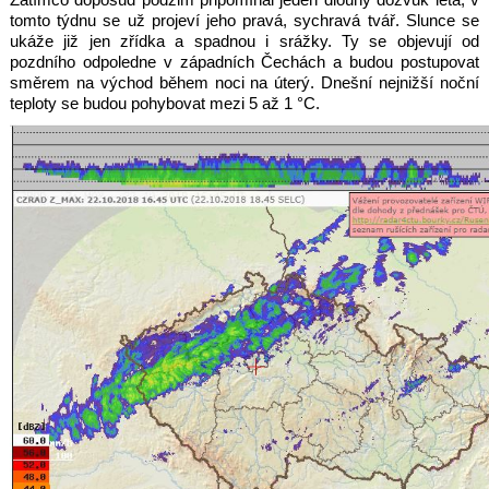
Zatímco doposud podzim připomínal jeden dlouhý dozvuk léta, v
tomto týdnu se už projeví jeho pravá, sychravá tvář. Slunce se
ukáže již jen zřídka a spadnou i srážky. Ty se objevují od
pozdního odpoledne v západních Čechách a budou postupovat
směrem na východ během noci na úterý. Dnešní nejnižší noční
teploty se budou pohybovat mezi 5 až 1 °C.