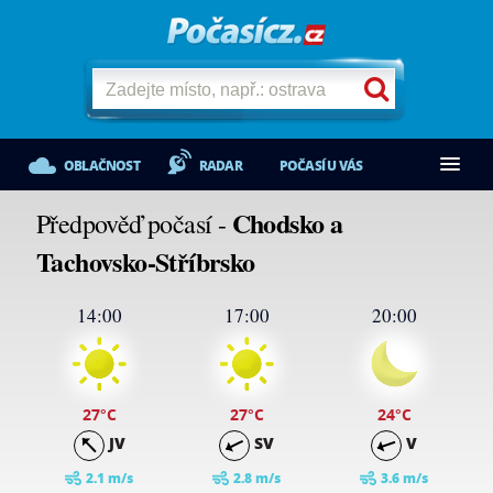
OBLAČNOST
RADAR
POČASÍ U VÁS
Chodsko a
Předpověď počasí -
Tachovsko-Stříbrsko
14:00
17:00
20:00
27
°C
27
°C
24
°C
JV
SV
V
2.1 m/s
2.8 m/s
3.6 m/s