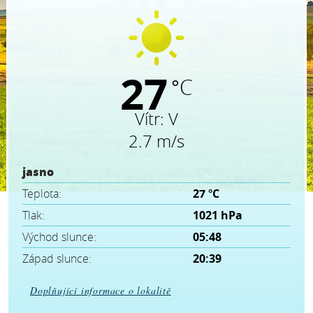
27
°C
Vítr:
V
2.7 m/s
jasno
Teplota:
27 °C
Tlak:
1021 hPa
Východ slunce:
05:48
Západ slunce:
20:39
Doplňující informace o lokalitě