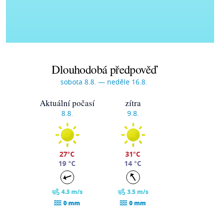
Dlouhodobá předpověď
sobota 8.8. — neděle 16.8.
Aktuální počasí
zítra
8.8.
9.8.
27°C
31°C
19 °C
14 °C
4.3 m/s
3.5 m/s
0 mm
0 mm