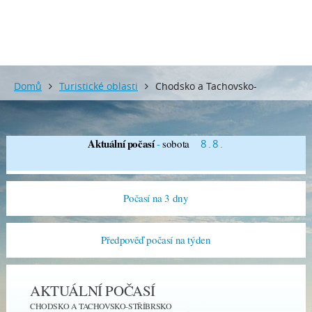
Domů
Turistické oblasti
Chodsko a Tachovsko-
Stříbrsko
Aktuální počasí
-
sobota
8.8.
Počasí na 3 dny
Předpověď počasí na týden
AKTUÁLNÍ POČASÍ
CHODSKO A TACHOVSKO-STŘÍBRSKO