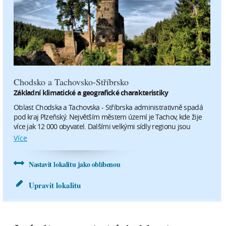
3.1 m/s
2.9 m/s
0 mm
0 mm
pátek
sobota
14.8.
15.8.
Chodsko a Tachovsko-Stříbrsko
29°C
31°C
Základní klimatické a geografické charakteristiky
16 °C
18 °C
Oblast Chodska a Tachovska - Stříbrska administrativně spadá
pod kraj Plzeňský. Největším městem území je Tachov, kde žije
více jak 12 000 obyvatel. Dalšími velkými sídly regionu jsou
2.8 m/s
1.8 m/s
Stříbro, Domažlice, Nýrsko či Planá. Region zabírá především
Více
0 mm
0 mm
západní část České republiky v těsném sousedství s Německem.
Nastavit lokalitu jako oblíbenou
neděle
16.8.
Upravit lokalitu
33°C