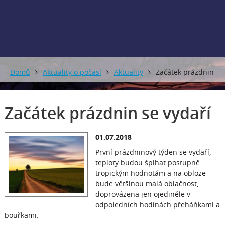
0 mm
0 mm
Domů
Aktuality o počasí
Aktuality
Začátek prázdnin
se vydaří
Začátek prázdnin se vydaří
01.07.2018
První prázdninový týden se vydaří,
teploty budou šplhat postupně
tropickým hodnotám a na obloze
bude většinou malá oblačnost,
doprovázena jen ojediněle v
odpoledních hodinách přeháňkami a
bouřkami.