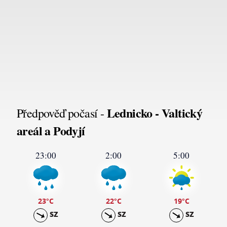
Lednicko - Valtický
Předpověď počasí -
areál a Podyjí
23:00
2:00
5:00
23
°C
22
°C
19
°C
SZ
SZ
SZ