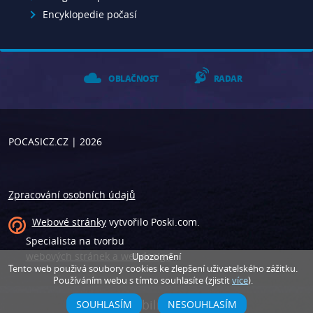
Encyklopedie počasí
OBLAČNOST
RADAR
POCASICZ.CZ
| 2026
Zpracování osobních údajů
Webové stránky
vytvořilo
Poski.com
.
Specialista na tvorbu
webových stránek a webdesign
.
Upozornění
Tento web použivá soubory cookies ke zlepšení uživatelského zážitku.
Používáním webu s tímto souhlasíte (zjistit
více
).
Vypni mobilní zobrazení
SOUHLASÍM
NESOUHLASÍM