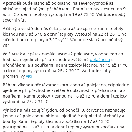
V pondělí bude jasno až polojasno, na severovýchodě až
oblačno s ojedinělými přeháňkami. Ranní teploty klesnou na 9
až 5 °C a denní teploty vystoupí na 19 až 23 °C. Vát bude slabý
severní vítr.
V úterý a ve středu nás čeká jasno až polojasno, ranní teploty
klesnou na 9 až 5 °C a denní teploty vystoupí na 22 až 26 °C, ve
středu budou teploty o 3 °C vyšší. Vát bude slabý proměnlivý
vítr.
Ve čtvrtek a v pátek nadále jasno až polojasno, v odpoledních
hodinách ojediněle při přechodně zvětšené
oblačnosti
s
přeháňkami a s bouřkami. Ranní teploty klesnou na 15 až 11 °C
a denní teploty vystoupí na 26 až 30 °C. Vát bude slabý
proměnlivý
vítr
.
Během víkendu očekáváme skoro jasno až polojasno, odpoledne
ojediněle při přechodně zvětšené oblačnosti s přeháňkami a s
bouřkami. Ranní teploty klesnou na 16 až 12 °C a denní teploty
vystoupí na 27 až 31 °C.
Výhled na následující týden, od pondělí 9. července naznačuje
jasnou až polojasnou oblohu, ojedinělé odpolední přeháňky a
bouřky. Ranní teploty klesnou zpočátku na 17 až 13 °C,
postupně na 15 až 11 °C a denní teploty vystoupí zpočátku na