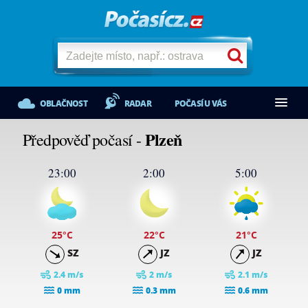
OBLAČNOST
RADAR
POČASÍ U VÁS
Plzeň
Předpověď počasí -
23:00
2:00
5:00
25
°C
22
°C
21
°C
SZ
JZ
JZ
2.4 m/s
2 m/s
2.1 m/s
0 mm
0.3 mm
0.6 mm