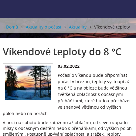
Domů
Aktuality o počasí
Aktuality
Víkendové teploty
do 8 °C
Víkendové teploty do 8 °C
03.02.2022
Počasí o víkendu bude připomínat
počasí v březnu, teploty vystoupí až
na 8 °C a na obloze bude většinou
zvětšená oblačnost s občasnými
přeháňkami, které budou přecházet
ve sněhové většinou od vyšších
poloh nebo na horách.
V noci na sobotu bude zataženo až oblačno, od severozápadu
místy s občasným deštěm nebo s přeháňkami, od vyšších poloh
smíšenými. Postupně ubývání oblačnosti a srážek. Teploty