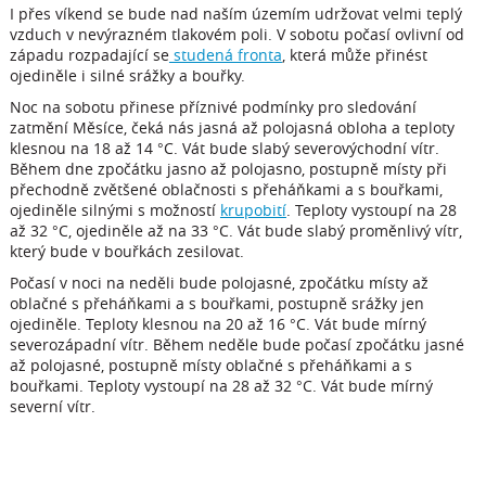
I přes víkend se bude nad naším územím udržovat velmi teplý
vzduch v nevýrazném tlakovém poli. V sobotu počasí ovlivní od
západu rozpadající se
studená fronta
, která může přinést
ojediněle i silné srážky a bouřky.
Noc na sobotu přinese příznivé podmínky pro sledování
zatmění Měsíce, čeká nás jasná až polojasná obloha a teploty
klesnou na 18 až 14 °C. Vát bude slabý severovýchodní vítr.
Během dne zpočátku jasno až polojasno, postupně místy při
přechodně zvětšené oblačnosti s přeháňkami a s bouřkami,
ojediněle silnými s možností
krupobití
. Teploty vystoupí na 28
až 32 °C, ojediněle až na 33 °C. Vát bude slabý proměnlivý vítr,
který bude v bouřkách zesilovat.
Počasí v noci na neděli bude polojasné, zpočátku místy až
oblačné s přeháňkami a s bouřkami, postupně srážky jen
ojediněle. Teploty klesnou na 20 až 16 °C. Vát bude mírný
severozápadní vítr. Během neděle bude počasí zpočátku jasné
až polojasné, postupně místy oblačné s přeháňkami a s
bouřkami. Teploty vystoupí na 28 až 32 °C. Vát bude mírný
severní vítr.