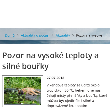
0 mm
0 mm
Domů
Aktuality o počasí
Aktuality
Pozor na vysoké
teploty a silné bouřky
Pozor na vysoké teploty a
silné bouřky
27.07.2018
Víkendové teploty se udrží okolo
tropických 30 °C, během dne nás
čekají místy přeháňky a bouřky, které
můžou být ojediněle i silné a
doprovázené krupobitím.