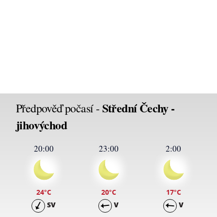
Střední Čechy -
Předpověď počasí -
jihovýchod
20:00
23:00
2:00
24
°C
20
°C
17
°C
SV
V
V