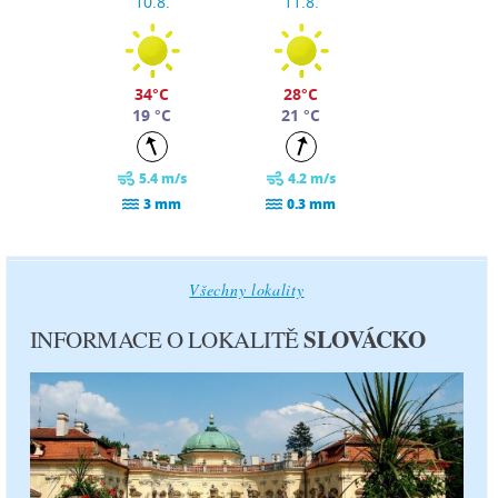
10.8.
11.8.
34°C
28°C
19 °C
21 °C
5.4 m/s
4.2 m/s
3 mm
0.3 mm
středa
čtvrtek
12.8.
13.8.
Všechny lokality
SLOVÁCKO
INFORMACE O LOKALITĚ
24°C
27°C
16 °C
15 °C
4.6 m/s
3.2 m/s
0 mm
0 mm