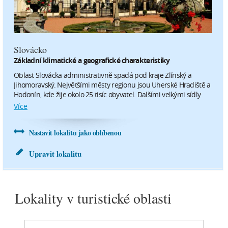
pátek
sobota
14.8.
15.8.
Slovácko
Základní klimatické a geografické charakteristiky
29°C
32°C
Oblast Slovácka administrativně spadá pod kraje Zlínský a
16 °C
17 °C
Jihomoravský. Největšími městy regionu jsou Uherské Hradiště a
Hodonín, kde žije okolo 25 tisíc obyvatel. Dalšími velkými sídly
lokality jsou Uherský Brod, Veselí nad Moravou nebo Kyjov.
Více
1.5 m/s
1.9 m/s
Území vyplňuje jihovýchodní část Moravy a na východě sousedí
se Slovenskem, na západě pak malý díl hraničí s Rakouskem.
0 mm
0 mm
Nastavit lokalitu jako oblíbenou
neděle
Upravit lokalitu
16.8.
Lokality v turistické oblasti
35°C
22 °C