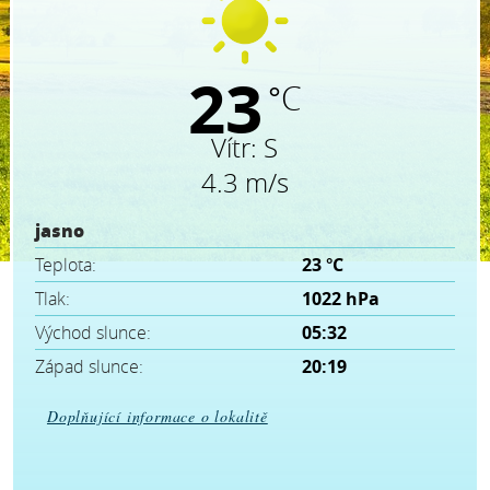
23
°C
Vítr:
S
4.3 m/s
jasno
Teplota:
23 °C
Tlak:
1022 hPa
Východ slunce:
05:32
Západ slunce:
20:19
Doplňující informace o lokalitě