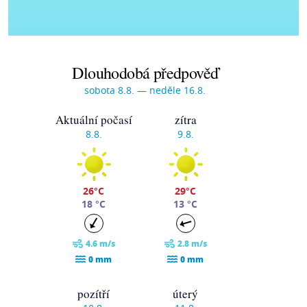
Dlouhodobá předpověď
sobota 8.8. — neděle 16.8.
Aktuální počasí
zítra
8.8.
9.8.
26°C
29°C
18 °C
13 °C
4.6 m/s
2.8 m/s
0 mm
0 mm
pozítří
úterý