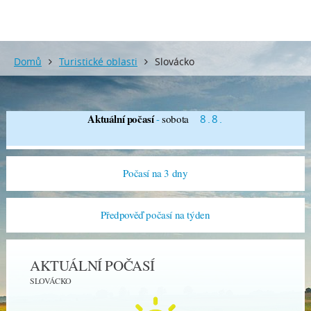
Domů
Turistické oblasti
Slovácko
Aktuální počasí
-
sobota
8.8.
Počasí na 3 dny
Předpověď počasí na týden
AKTUÁLNÍ POČASÍ
SLOVÁCKO