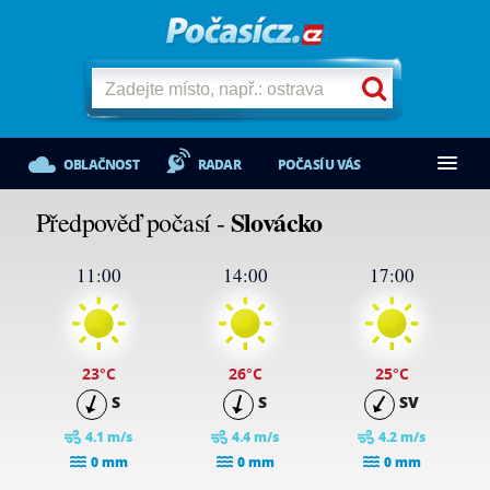
OBLAČNOST
RADAR
POČASÍ U VÁS
Slovácko
Předpověď počasí -
11:00
14:00
17:00
23
°C
26
°C
25
°C
S
S
SV
4.1 m/s
4.4 m/s
4.2 m/s
0 mm
0 mm
0 mm