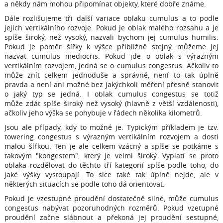
a někdy nám mohou připomínat objekty, které dobře známe.
Dále rozlišujeme tři další variace oblaku cumulus a to podle
jejich vertikálního rozvoje. Pokud je oblak malého rozsahu a je
spíše široký, než vysoký, nazvali bychom jej cumulus humilis.
Pokud je poměr šířky k výšce přibližně stejný, můžeme jej
nazvat cumulus mediocris. Pokud jde o oblak s výrazným
vertikálním rozvojem, jedná se o cumulus congestus. Ačkoliv to
může znít celkem jednoduše a správně, není to tak úplně
pravda a není ani možné bez jakýchkoli měření přesně stanovit
o jaký typ se jedná. I oblak cumulus congestus se totiž
může zdát spíše široký než vysoký (hlavně z větší vzdálenosti),
ačkoliv jeho výška se pohybuje v řádech několika kilometrů.
Jsou ale případy, kdy to možné je. Typickým příkladem je tzv.
towering congestus s výrazným vertikálním rozvojem a dosti
malou šířkou. Ten je ale celkem vzácný a spíše se potkáme s
takovým "kongestem", který je velmi široký. Vyplatí se proto
oblaka rozdělovat do těchto tří kategorií spíše podle toho, do
jaké výšky vystoupají. To sice také tak úplně nejde, ale v
některých situacích se podle toho dá orientovat.
Pokud je vzestupné proudění dostatečně silné, může cumulus
congestus nabývat pozoruhodných rozměrů. Pokud vzetupné
proudění začne slábnout a překoná jej proudění sestupné,