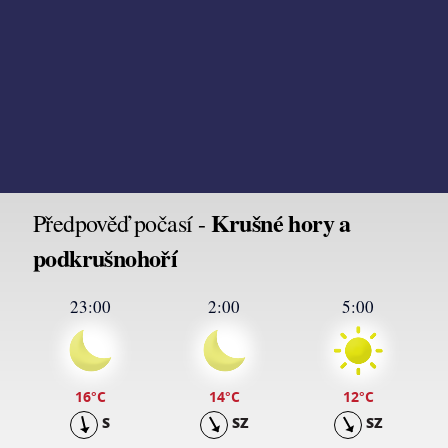
Krušné hory a
Předpověď počasí -
podkrušnohoří
23:00
2:00
5:00
16
°C
14
°C
12
°C
S
SZ
SZ