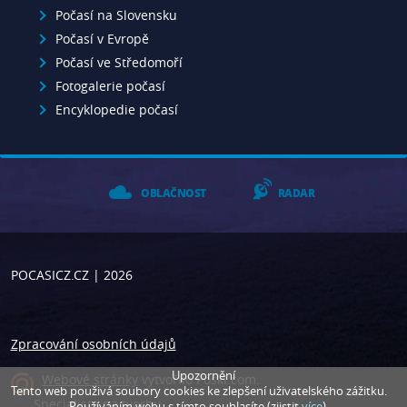
Počasí na Slovensku
Počasí v Evropě
Počasí ve Středomoří
Fotogalerie počasí
Encyklopedie počasí
OBLAČNOST
RADAR
POCASICZ.CZ
| 2026
Zpracování osobních údajů
Upozornění
Webové stránky
vytvořilo
Poski.com
.
Tento web použivá soubory cookies ke zlepšení uživatelského zážitku.
Specialista na tvorbu
Používáním webu s tímto souhlasíte (zjistit
více
).