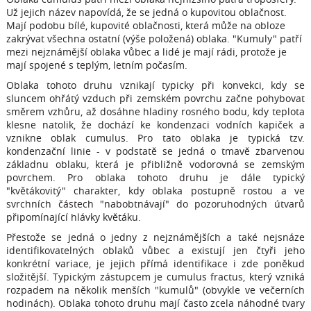
Už jejich název napovídá, že se jedná o kupovitou oblačnost.
Mají podobu bílé, kupovité oblačnosti, která může na obloze
zakrývat všechna ostatní (výše položená) oblaka. "Kumuly" patří
mezi nejznámější oblaka vůbec a lidé je mají rádi, protože je
mají spojené s teplým, letním počasím.
Oblaka tohoto druhu vznikají typicky při konvekci, kdy se
sluncem ohřátý vzduch při zemském povrchu začne pohybovat
směrem vzhůru, až dosáhne hladiny rosného bodu, kdy teplota
klesne natolik, že dochází ke kondenzaci vodních kapiček a
vznikne oblak cumulus. Pro tato oblaka je typická tzv.
kondenzační linie - v podstatě se jedná o tmavě zbarvenou
základnu oblaku, která je přibližně vodorovná se zemským
povrchem. Pro oblaka tohoto druhu je dále typický
"květákovitý" charakter, kdy oblaka postupně rostou a ve
svrchních částech "nabobtnávají" do pozoruhodných útvarů
připomínající hlávky květáku.
Přestože se jedná o jedny z nejznámějších a také nejsnáze
identifikovatelných oblaků vůbec a existují jen čtyři jeho
konkrétní variace, je jejich přímá identifikace i zde poněkud
složitější. Typickým zástupcem je cumulus fractus, který vzniká
rozpadem na několik menších "kumulů" (obvykle ve večerních
hodinách). Oblaka tohoto druhu mají často zcela náhodné tvary