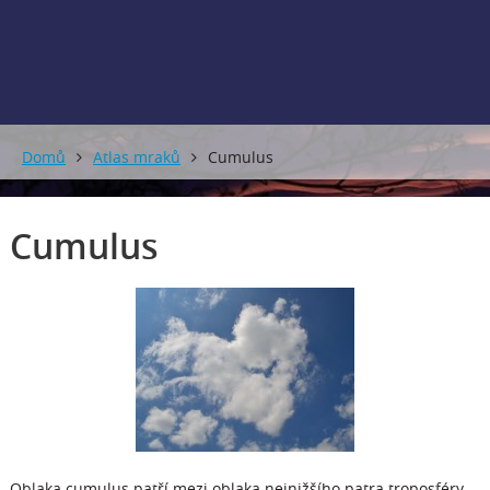
0 mm
0 mm
Domů
Atlas mraků
Cumulus
Cumulus
Oblaka cumulus patří mezi oblaka nejnižšího patra troposféry.