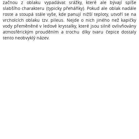
začnou z oblaku vypadávat srážky, které ale bývají spíše
slabšího charakteru (typicky přeháňky). Pokud ale oblak nadále
roste a stoupá stále vyše, kde panují nižší teploty, utvoří se na
vrcholcích oblaku tzv. pileus. Nejde o nich jiného než kapičky
vody přeměněné v ledové krystalky, které jsou silně ovlivňovány
atmosférickým prouděním a trochu díky tvaru čepice dostaly
tento neobvyklý název.