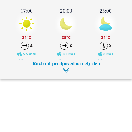
17:00
20:00
23:00
31
°C
28
°C
21
°C
Z
Z
S
5.5 m/s
3.3 m/s
6 m/s
0 mm
0 mm
0 mm
Rozbalit předpověď na celý den
2:00
5:00
19
°C
18
°C
S
S
4.4 m/s
4.6 m/s
0 mm
0 mm