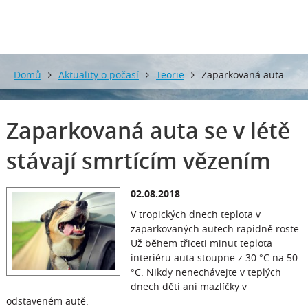
Domů
Aktuality o počasí
Teorie
Zaparkovaná auta
se v létě stávají smrtícím vězením
Zaparkovaná auta se v létě
stávají smrtícím vězením
02.08.2018
V tropických dnech teplota v
zaparkovaných autech rapidně roste.
Už během třiceti minut teplota
interiéru auta stoupne z 30 °C na 50
°C. Nikdy nenechávejte v teplých
dnech děti ani mazlíčky v
odstaveném autě.