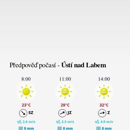
Ústí nad Labem
Předpověď počasí -
8:00
11:00
14:00
23
°C
29
°C
32
°C
SZ
JZ
Z
2.6 m/s
2.3 m/s
4.9 m/s
0 mm
0 mm
0 mm