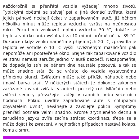
Každoročně si přehřátá vozidla vyžádají mnoho životů.
Typickými obětmi se stávají psi a jiná domácí zvířata, která
jejich pánové nechají čekat v zaparkovaném autě. Již během
několika minut může teplota vzduchu vzrůst na neúnosnou
míru. Pokud má venkovní teplota vzduchu 30 °C, dokáže se
teplota vnitřku auta vyšplhat za 10 minut průměrně na 39 °C.
Dokonce i když venku naměříme příjemných 20 °C, zpravidla je
teplota ve vozidle o 10 °C vyšší. Uvězněným mazlíčkům pak
nepomůže ani pootevřené okno. Stejně tak zaparkované vozidlo
ve stínu nemusí zaručit jedinci v autě bezpečí. Nezapomeňte,
že dopadající stín se během dne neustále posouvá, a tak se
může snadno stát, že se vrátíte do vozidla vystavenému
přímému slunci. Zvířatům může také přitížit náhubek nebo
tmavá barva srsti. V některých státech je dokonce zákonem
zakázané zavírat zvířata v autech po celý rok. Mláďata nebo
zvířecí seniory převážejte raději v ranních nebo večerních
hodinách. Pokud uvidíte zaparkované aute s chlupatým
obyvatelem uvnitř, neváhejte a zavolejte policii. Symptomy
přehřátí poznáte velmi snadno. Kromě zrychleného dechu a
zarudlého jazyku zvíře začíná ztrácet koordinaci, třepe se a
může dojít i ke zvracení. V nejhorších případech nastává kolaps,
koma a smrt.