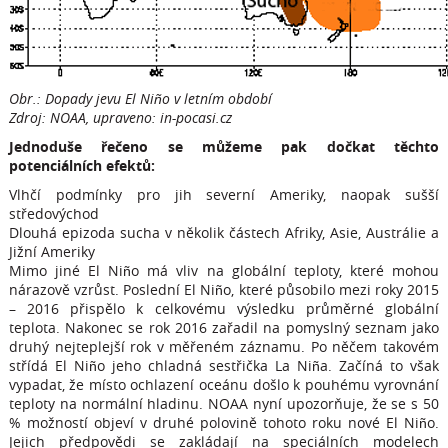
Obr.: Dopady jevu El Niño v letním období
Zdroj: NOAA, upraveno: in-pocasi.cz
Jednoduše řečeno se můžeme pak dočkat těchto
potenciálních efektů:
Vlhčí podmínky pro jih severní Ameriky, naopak sušší
středovýchod
Dlouhá epizoda sucha v několik částech Afriky, Asie, Austrálie a
Jižní Ameriky
Mimo jiné El Niño má vliv na globální teploty, které mohou
nárazově vzrůst. Poslední El Niño, které působilo mezi roky 2015
– 2016 přispělo k celkovému výsledku průměrné globální
teplota. Nakonec se rok 2016 zařadil na pomyslný seznam jako
druhý nejteplejší rok v měřeném záznamu. Po něčem takovém
střídá El Niño jeho chladná sestřička La Niña. Začíná to však
vypadat, že místo ochlazení oceánu došlo k pouhému vyrovnání
teploty na normální hladinu. NOAA nyní upozorňuje, že se s 50
% možností objeví v druhé polovině tohoto roku nové El Niño.
Jejich předpovědi se zakládají na speciálních modelech