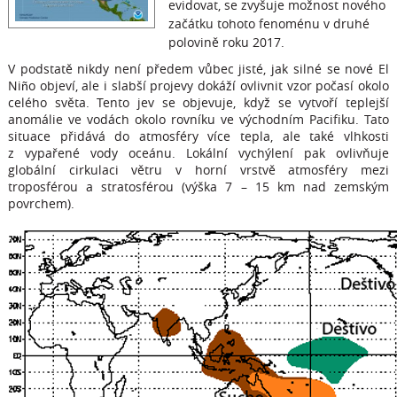
evidovat, se zvyšuje možnost nového
začátku tohoto fenoménu v druhé
polovině roku 2017.
V podstatě nikdy není předem vůbec jisté, jak silné se nové El
Niño objeví, ale i slabší projevy dokáží ovlivnit vzor počasí okolo
celého světa. Tento jev se objevuje, když se vytvoří teplejší
anomálie ve vodách okolo rovníku ve východním Pacifiku. Tato
situace přidává do atmosféry více tepla, ale také vlhkosti
z vypařené vody oceánu. Lokální vychýlení pak ovlivňuje
globální cirkulaci větru v horní vrstvě atmosféry mezi
troposférou a stratosférou (výška 7 – 15 km nad zemským
povrchem).