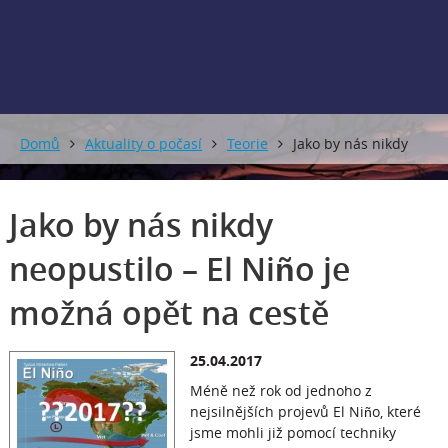
0 mm
0 mm
Domů
Aktuality o počasí
Teorie
Jako by nás nikdy
neopustilo – El Niño je možná opět na cestě
Jako by nás nikdy
neopustilo – El Niño je
možná opět na cestě
25.04.2017
Méně než rok od jednoho z
nejsilnějších projevů El Niño, které
jsme mohli již pomocí techniky