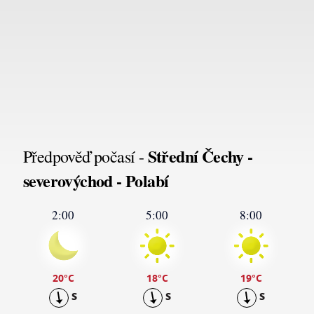
Střední Čechy -
Předpověď počasí -
severovýchod - Polabí
2:00
5:00
8:00
20
°C
18
°C
19
°C
S
S
S