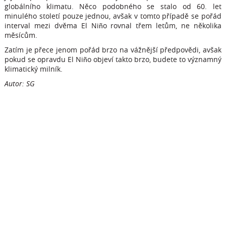
globálního klimatu. Něco podobného se stalo od 60. let
minulého století pouze jednou, avšak v tomto případě se pořád
interval mezi dvěma El Niño rovnal třem letům, ne několika
měsícům.
Zatím je přece jenom pořád brzo na vážnější předpovědi, avšak
pokud se opravdu El Niño objeví takto brzo, budete to významný
klimatický milník.
Autor: SG