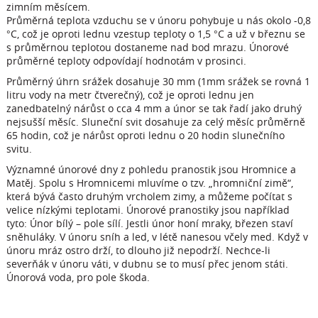
zimním měsícem.
Průměrná teplota vzduchu se v únoru pohybuje u nás okolo -0,8
°C, což je oproti lednu vzestup teploty o 1,5 °C a už v březnu se
s průměrnou teplotou dostaneme nad bod mrazu. Únorové
průměrné teploty odpovídají hodnotám v prosinci.
Průměrný úhrn srážek dosahuje 30 mm (1mm srážek se rovná 1
litru vody na metr čtverečný), což je oproti lednu jen
zanedbatelný nárůst o cca 4 mm a únor se tak řadí jako druhý
nejsušší měsíc. Sluneční svit dosahuje za celý měsíc průměrně
65 hodin, což je nárůst oproti lednu o 20 hodin slunečního
svitu.
Významné únorové dny z pohledu pranostik jsou Hromnice a
Matěj. Spolu s Hromnicemi mluvíme o tzv. „hromniční zimě“,
která bývá často druhým vrcholem zimy, a můžeme počítat s
velice nízkými teplotami. Únorové pranostiky jsou například
tyto: Únor bílý – pole sílí. Jestli únor honí mraky, březen staví
sněhuláky. V únoru sníh a led, v létě nanesou včely med. Když v
únoru mráz ostro drží, to dlouho již nepodrží. Nechce-li
severňák v únoru váti, v dubnu se to musí přec jenom státi.
Únorová voda, pro pole škoda.