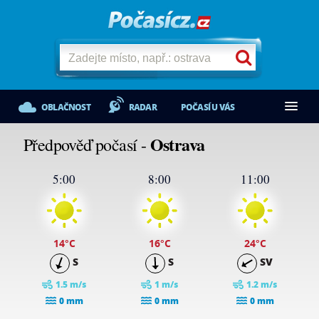
OBLAČNOST
RADAR
POČASÍ U VÁS
Ostrava
Předpověď počasí -
5:00
8:00
11:00
14
°C
16
°C
24
°C
S
S
SV
1.5 m/s
1 m/s
1.2 m/s
0 mm
0 mm
0 mm