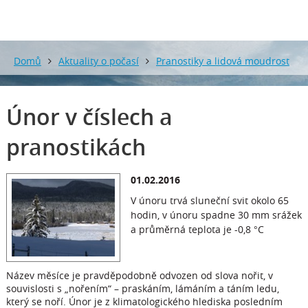
Domů
Aktuality o počasí
Pranostiky a lidová moudrost
o počasí
Únor v číslech a pranostikách
Únor v číslech a
pranostikách
01.02.2016
V únoru trvá sluneční svit okolo 65
hodin, v únoru spadne 30 mm srážek
a průměrná teplota je -0,8 °C
Název měsíce je pravděpodobně odvozen od slova nořit, v
souvislosti s „nořením“ – praskáním, lámáním a táním ledu,
který se noří. Únor je z klimatologického hlediska posledním