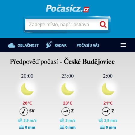
OBLAČNOST
RADAR
POČASÍ U VÁS
České Budějovice
Předpověď počasí -
20:00
23:00
2:00
26
°C
23
°C
21
°C
SV
Z
Z
3.9 m/s
3 m/s
2.9 m/s
0 mm
0 mm
0 mm