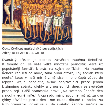
Obr.: Čtyřicet mučedníků sevastijských
Zdroj: © ПРАВОСЛАВИЕ.RU
Dvanáctý březen je dodnes zasvěcen svatému Řehořovi.
K tomuto dni se váže velké množství pranostik, které už
popohánějí farmáře k práci na svých políčkách. „Na svatého
Řehoře čáp letí od moře, žába hubu otevře, líný sedlák, který
neoře.“ Letos v naší mírné zimě sice mnoho čápů vůbec do
teplých krajin neodlétlo, avšak obojživelníci přece jenom
k zimnímu spánku ulehly, a v posledních dnech se skutečně
probouzejí. Další pranostika praví: „Na svatého Řehoře den
s nocí v jedné míře.“ A opravdu má pravdu, jelikož už za dva
týdny přivítáme jaro a den i noc budou dlouhé 12 hodin. Na
tuto pranostiku odkazuje i „Na svatého Řehoře, svačina se