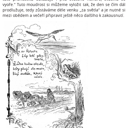
vyoře.“ Tuto moudrost si můžeme vyložit tak, že den se čím dál
prodlužuje, tedy zůstáváme déle venku „za světla“ a je nutné si
mezi obědem a večeří připravit ještě něco dalšího k zakousnutí.