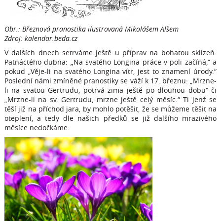
Obr.: Březnová pranostika ilustrovaná Mikolášem Alšem
Zdroj: kalendar.beda.cz
V dalších dnech setrváme ještě u příprav na bohatou sklizeň.
Patnáctého dubna: „Na svatého Longina práce v poli začíná,“ a
pokud „Věje-li na svatého Longina vítr, jest to znamení úrody.“
Poslední námi zmíněné pranostiky se váží k 17. březnu: „Mrzne-
li na svatou Gertrudu, potrvá zima ještě po dlouhou dobu“ či
„Mrzne-li na sv. Gertrudu, mrzne ještě celý měsíc.“ Ti jenž se
těší již na příchod jara, by mohlo potěšit, že se můžeme těšit na
oteplení, a tedy dle našich předků se již dalšího mrazivého
měsíce nedočkáme.