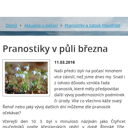
Domů
Aktuality o počasí
Pranostiky a lidová moudrost
o počasí
Pranostiky v půli března
Pranostiky v půli března
11.03.2016
Naši předci byli na počasí mnohem
více závislí, než jsme dnes my. Snad i
z tohoto důvodu vznikla řada
pranostik, které měly předpovídat
další vývoj povětrnostních podmínek
či úrody. Víte co všechno káže svatý
Řehoř nebo jaký vývoj dalších dní můžeme dle pranostik
očekávat?
Včerejší den 10. 3. byl v minulosti názýván jako Čtyřicet
mučedníků podle křesťanských obětí v době Římské říše.