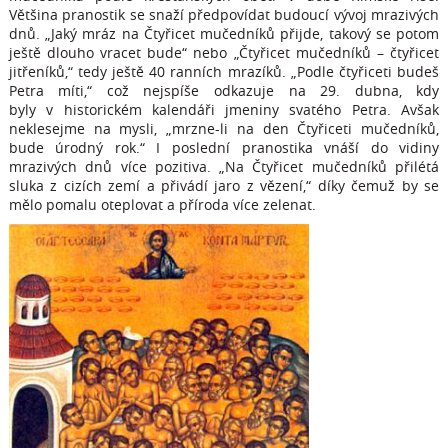
Většina pranostik se snaží předpovídat budoucí vývoj mrazivých
dnů. „Jaký mráz na Čtyřicet mučedníků přijde, takový se potom
ještě dlouho vracet bude“ nebo „Čtyřicet mučedníků – čtyřicet
jitřeníků,“ tedy ještě 40 ranních mrazíků. „Podle čtyřiceti budeš
Petra míti,“ což nejspíše odkazuje na 29. dubna, kdy
byly v historickém kalendáři jmeniny svatého Petra. Avšak
neklesejme na mysli, „mrzne-li na den Čtyřiceti mučedníků,
bude úrodný rok.“ I poslední pranostika vnáší do vidiny
mrazivých dnů více pozitiva. „Na Čtyřicet mučedníků přilétá
sluka z cizích zemí a přivádí jaro z vězení,“ díky čemuž by se
mělo pomalu oteplovat a příroda více zelenat.