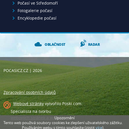
Počasí ve Středomoří
Fotogalerie počasí
Encyklopedie počasí
OBLAČNOST
RADAR
POCASICZ.CZ
| 2026
Zpracování osobních údajů
Webové stránky
vytvořilo
Poski.com
.
Specialista na tvorbu
webových stránek a webdesign
.
Upozornění
Tento web použivá soubory cookies ke zlepšení uživatelského zážitku.
Používáním webu s tímto souhlasíte (zjistit
více
).