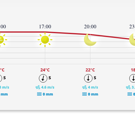
:00
17:00
20:00
23
°C
24
°C
22
°C
1
S
S
S
3 m/s
4.6 m/s
4 m/s
3
 mm
0 mm
0 mm