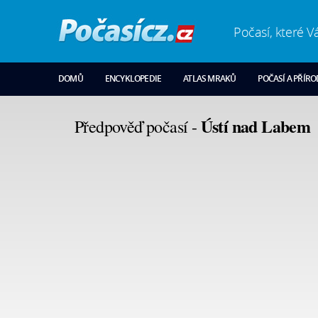
Počasí, které V
DOMŮ
ENCYKLOPEDIE
ATLAS MRAKŮ
POČASÍ A PŘÍR
Ústí nad Labem
Předpověď počasí -