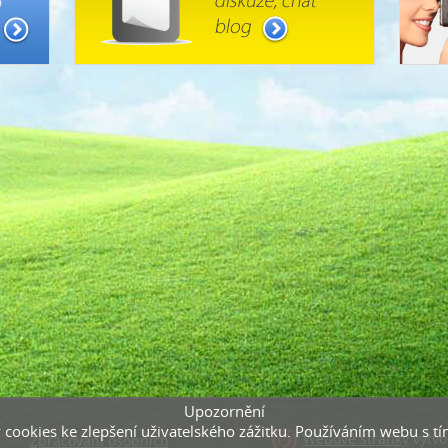
Upozornění
ookies ke zlepšení uživatelského zážitku. Používáním webu s tímt
Webové stránky
vytvo
Zpracování osobních