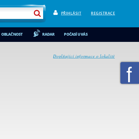
PŘIHLÁSIT
REGISTRACE
OBLAČNOST
RADAR
POČASÍ U VÁS
Doplňující informace o lokalitě