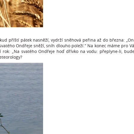
kud příští pátek nasněží, vydrží sněhová peřina až do března: „On
a svatého Ondřeje sněží, sníh dlouho poleží.“ Na konec máme pro Vá
í rok: „Na svatého Ondřeje hoď dřívko na vodu: přeplyne-li, bud
meteorology?