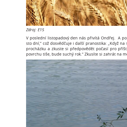
Zdroj: E15
V poslední listopadový den nás přivítá Ondřej. A po
sto dní,“ což dosvědčuje i další pranostika: „Když n
procházku a zkuste si předpovědět počasí pro příšt
povrchu tiše, bude suchý rok.“ Zkusíte si zahrát na 