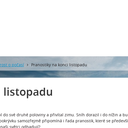
rost o počasí
Pranostiky na konci listopadu
 listopadu
 do své druhé poloviny a přivítal zimu. Sníh dorazil i do nížin a bu
pokrývku samozřejmě připomíná i řada pranostik, které se předevš
naši světci odhadují?