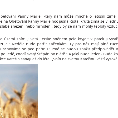
 Obětování Panny Marie, který nám může mnohé o letošní zimě 
je na Obětování Panny Marie noc jasná, čistá, krutá zima se v ledn
 i slabé sněžení nebo mrholení, tedy by se nám mohly teploty vzd
še území sníh: „Svatá Cecilie sněhem pole kryje.“ V pátek ji vystř
cezuje.“ Neděle bude patřit Kačenkám. Ty pro nás mají plné ruce
u schováme se pod peřinu.“ Poté se budou snažit předpovědět V
a po ledě, chodí svatý Štěpán po blátě.“ A jaký bude leden? Bude ko
kce Kateřin sahají až do léta: „Sníh na svatou Kateřinu věští vysoké 