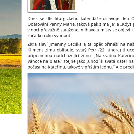
Dnes se dle liturgického kalendáře oslavuje den
Obětování Panny Marie, taková pak zima je“ a „Když 
v noci převážně zataženo, mlhavo a místy se objeví
začátku roku vyhnout.
Zítra slaví jmeniny Cecilka a ta opět přináší na na
Kliment zimu oblibuje, svatý Petr (22. února) ji u
připomenou nadcházející zimu: „Na svatou Kateřin
Vánoce na blátě,“ stejně jako „Chodí-li svatá Kateřin
počasí na Kateřinu, takové v příštím lednu.“ Ale predi