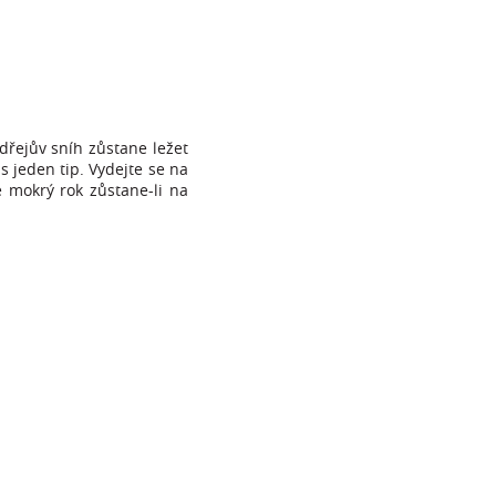
dřejův sníh zůstane ležet
s jeden tip. Vydejte se na
e mokrý rok zůstane-li na