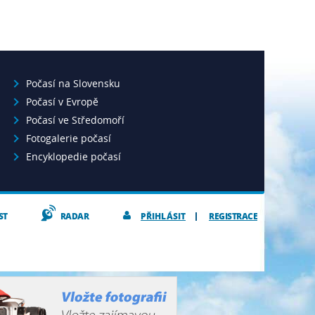
Počasí na Slovensku
Počasí v Evropě
Počasí ve Středomoří
Fotogalerie počasí
Encyklopedie počasí
ST
RADAR
PŘIHLÁSIT
REGISTRACE