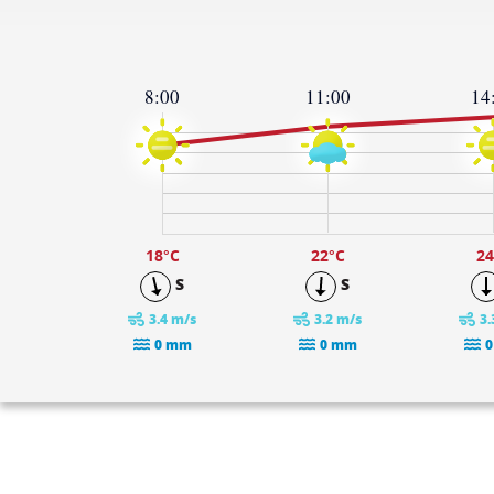
8:00
11:00
14
25
24
19
14
9
4
-1
18
°C
22
°C
24
S
S
3.4 m/s
3.2 m/s
3.
0 mm
0 mm
0