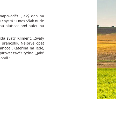
napovědět. „Jaký den na
u chystá.“ Dnes však bude
uchu hluboce pod nulou na
ídá svatý Kliment: „Svatý
 pranostik. Nejprve opět
ánoce „Kateřina na ledě,
pírovat závěr týdne: „Jaké
obilí.“