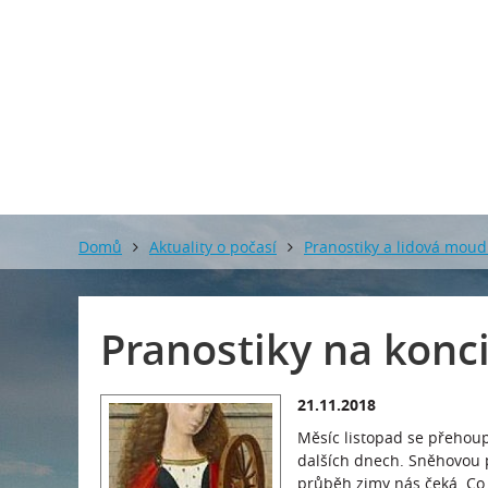
Domů
Aktuality o počasí
Pranostiky a lidová moud
Pranostiky na konci
21.11.2018
Měsíc listopad se přehoupl
dalších dnech. Sněhovou 
průběh zimy nás čeká. Co 