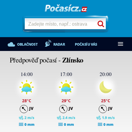
OBLAČNOST
RADAR
POČASÍ U VÁS
Zlínsko
Předpověď počasí -
14:00
17:00
20:00
28
°C
29
°C
25
°C
JV
JV
JV
2 m/s
2.4 m/s
1.9 m/s
0 mm
0 mm
0 mm