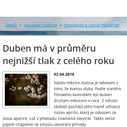
Domů
Aktuality o počasí
Pranostiky a lidová moudrost
o počasí
Duben má v průměru nejnižší tlak z celého roku
Duben má v průměru
nejnižší tlak z celého roku
02.04.2018
Název měsíce dubna je odvozen z
toho, že kvetou duby. Podle starého
římského kalendáře byl duben
druhým měsícem v roce. Z tohoto
období pochází jeho hojně užívaný
název aprilis, který je odvozen ze
slova aperire, což v překladu znamená otevírat. Takže tento
pojem chápeme ve smyslu otevírání přírody.