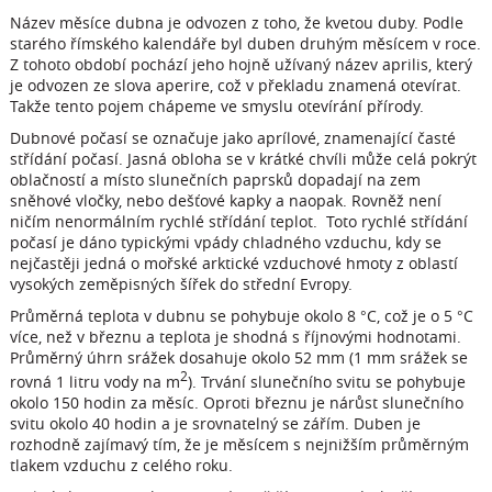
Název měsíce dubna je odvozen z toho, že kvetou duby. Podle
starého římského kalendáře byl duben druhým měsícem v roce.
Z tohoto období pochází jeho hojně užívaný název aprilis, který
je odvozen ze slova aperire, což v překladu znamená otevírat.
Takže tento pojem chápeme ve smyslu otevírání přírody.
Dubnové počasí se označuje jako aprílové, znamenající časté
střídání počasí. Jasná obloha se v krátké chvíli může celá pokrýt
oblačností a místo slunečních paprsků dopadají na zem
sněhové vločky, nebo dešťové kapky a naopak. Rovněž není
ničím nenormálním rychlé střídání teplot. Toto rychlé střídání
počasí je dáno typickými vpády chladného vzduchu, kdy se
nejčastěji jedná o mořské arktické vzduchové hmoty z oblastí
vysokých zeměpisných šířek do střední Evropy.
Průměrná teplota v dubnu se pohybuje okolo 8 °C, což je o 5 °C
více, než v březnu a teplota je shodná s říjnovými hodnotami.
Průměrný úhrn srážek dosahuje okolo 52 mm (1 mm srážek se
2
rovná 1 litru vody na m
). Trvání slunečního svitu se pohybuje
okolo 150 hodin za měsíc. Oproti březnu je nárůst slunečního
svitu okolo 40 hodin a je srovnatelný se zářím. Duben je
rozhodně zajímavý tím, že je měsícem s nejnižším průměrným
tlakem vzduchu z celého roku.