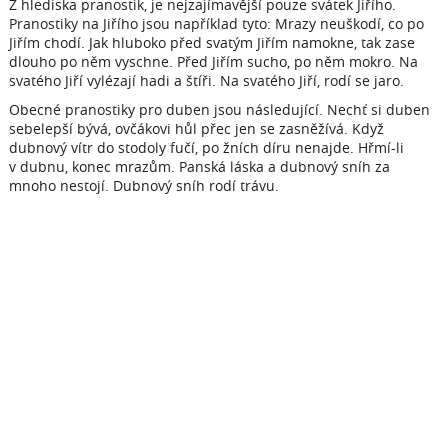
Z hlediska pranostik, je nejzajímavější pouze svátek Jiřího.
Pranostiky na Jiřího jsou například tyto: Mrazy neuškodí, co po
Jiřím chodí. Jak hluboko před svatým Jiřím namokne, tak zase
dlouho po něm vyschne. Před Jiřím sucho, po něm mokro. Na
svatého Jiří vylézají hadi a štíři. Na svatého Jiří, rodí se jaro.
Obecné pranostiky pro duben jsou následující. Nechť si duben
sebelepší bývá, ovčákovi hůl přec jen se zasněžívá. Když
dubnový vítr do stodoly fučí, po žních díru nenajde. Hřmí-li
v dubnu, konec mrazům. Panská láska a dubnový sníh za
mnoho nestojí. Dubnový sníh rodí trávu.