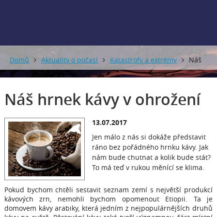
Domů
Aktuality o počasí
Katastrofy a extrémy
Náš
hrnek kávy v ohrožení
Náš hrnek kávy v ohrožení
13.07.2017
Jen málo z nás si dokáže představit
ráno bez pořádného hrnku kávy. Jak
nám bude chutnat a kolik bude stát?
To má teď v rukou měnící se klima.
Pokud bychom chtěli sestavit seznam zemí s největší produkcí
kávových zrn, nemohli bychom opomenout Etiopii. Ta je
domovem kávy arabiky, která jedním z nejpopulárnějších druhů