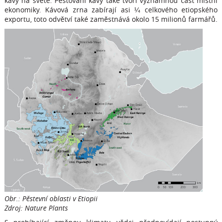
kávy na světě. Pěstování kávy také tvoří významnou část místní
ekonomiky. Kávová zrna zabírají asi ¼ celkového etiopského
exportu, toto odvětví také zaměstnává okolo 15 milionů farmářů.
Obr.: Pěstevní oblasti v Etiopii
Zdroj: Nature Plants