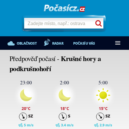
OBLAČNOST
RADAR
POČASÍ U VÁS
Krušné hory a
Předpověď počasí -
podkrušnohoří
23:00
2:00
5:00
20
°C
18
°C
15
°C
SZ
S
SZ
5 m/s
3.4 m/s
2.9 m/s