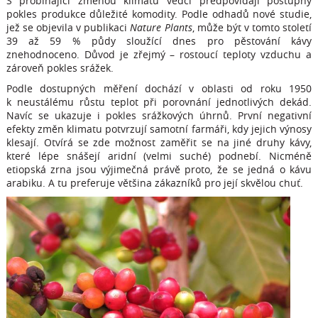
S probíhající změnou klimatu vědci předpovídají postupný
pokles produkce důležité komodity. Podle odhadů nové studie,
jež se objevila v publikaci
Nature Plants
, může být v tomto století
39 až 59 % půdy sloužící dnes pro pěstování kávy
znehodnoceno. Důvod je zřejmý – rostoucí teploty vzduchu a
zároveň pokles srážek.
Podle dostupných měření dochází v oblasti od roku 1950
k neustálému růstu teplot při porovnání jednotlivých dekád.
Navíc se ukazuje i pokles srážkových úhrnů. První negativní
efekty změn klimatu potvrzují samotní farmáři, kdy jejich výnosy
klesají. Otvírá se zde možnost zaměřit se na jiné druhy kávy,
které lépe snášejí aridní (velmi suché) podnebí. Nicméně
etiopská zrna jsou výjimečná právě proto, že se jedná o kávu
arabiku. A tu preferuje většina zákazníků pro její skvělou chuť.