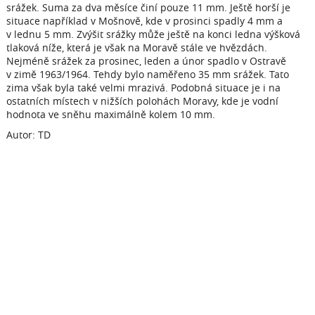
srážek. Suma za dva měsíce činí pouze 11 mm. Ještě horší je
situace například v Mošnově, kde v prosinci spadly 4 mm a
v lednu 5 mm. Zvýšit srážky může ještě na konci ledna výšková
tlaková níže, která je však na Moravě stále ve hvězdách.
Nejméně srážek za prosinec, leden a únor spadlo v Ostravě
v zimě 1963/1964. Tehdy bylo naměřeno 35 mm srážek. Tato
zima však byla také velmi mrazivá. Podobná situace je i na
ostatních místech v nižších polohách Moravy, kde je vodní
hodnota ve sněhu maximálně kolem 10 mm.
Autor: TD