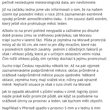
pečlivě nesledujete meteorologická data, ani nevšimnete.
Již na začátku ledna jsme vás informovali o tom, že na našem
území byl poslední měsíc v roce 2016 zaznamenán extrémně
vysoký průměr atmosférického tlaku. S tím souvisí další extrém,
který ještě více prohlubuje měsíc leden.
Ačkoliv to na první pohled nevypadá a zažíváme po dlouhé
době pravou zimu se sněhovou pokrývkou, tak Moravu
trápí sucho v latentí fázi. Půda je zejména na Moravě promrzlá
místy až do 50 cm, ale není to jen díky mrazům, které nás
v posledních týdnech zasáhly. Jedním z důležitých faktorů je
však i vlhkost půdy, která je v určitých oblastech velmi nízká.
Čím nižší vlhkost půdy, tím rychleji dochází k jejímu promrznutí.
Sucho trápí Českou republiku několik let. Až na pár výjimek
zaznamenáváme podprůměrné měsíce, občas průměrné a
srážkově nadprůměrné měsíce pouze ojediněle. Některé
oblasti, zejména hory, mají srážek více, nížiny pak výrazně
méně. Nejhorší situace je však v tuto chvíli na Moravě.
Jak to vypadá aktuálně s půdní vodou v zimě, logicky zjistit
nejde právě kvůli promrzlé půdě, ale když se podíváme na
srážkové úhrny za prosinec a leden, tak bychom měli zbystřit.
Například v Přerově spadlo v prosinci 5 mm a v lednu 6 mm