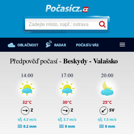
OBLAČNOST
RADAR
POČASÍ U VÁS
Beskydy - Valašsko
Předpověď počasí -
14:00
17:00
20:00
32
°C
30
°C
25
°C
Z
Z
SV
4.3 m/s
3.7 m/s
1.5 m/s
0.2 mm
0 mm
0 mm