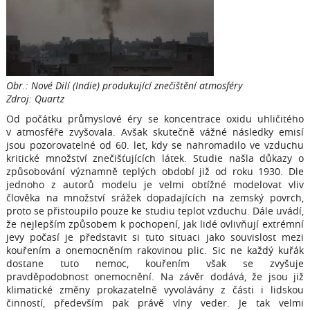
Obr.: Nové Dilí (Indie) produkující znečištění atmosféry
Zdroj: Quartz
Od počátku průmyslové éry se koncentrace oxidu uhličitého
v atmosféře zvyšovala. Avšak skutečně vážné následky emisí
jsou pozorovatelné od 60. let, kdy se nahromadilo ve vzduchu
kritické množství znečišťujících látek. Studie našla důkazy o
způsobování významně teplých období již od roku 1930. Dle
jednoho z autorů modelu je velmi obtížné modelovat vliv
člověka na množství srážek dopadajících na zemský povrch,
proto se přistoupilo pouze ke studiu teplot vzduchu. Dále uvádí,
že nejlepším způsobem k pochopení, jak lidé ovlivňují extrémní
jevy počasí je představit si tuto situaci jako souvislost mezi
kouřením a onemocněním rakovinou plic. Sic ne každý kuřák
dostane tuto nemoc, kouřením však se zvyšuje
pravděpodobnost onemocnění. Na závěr dodává, že jsou již
klimatické změny prokazatelně vyvolávány z části i lidskou
činností, především pak právě vlny veder. Je tak velmi