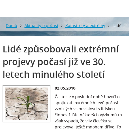
Domů
Aktuality o počasí
Katastrofy a extrémy
Lidé
způsobovali extrémní projevy počasí již ve 30. letech
Lidé způsobovali extrémní
minulého století
projevy počasí již ve 30.
letech minulého století
02.05.2016
Často se v poslední době hovoří o
spojitosti extrémních jevů počasí
vzniklých v souvislosti s lidskou
činností. Dle některých výzkumů to
však vypadá, že vliv člověka se
projevoval ještě mnohem dříve. To