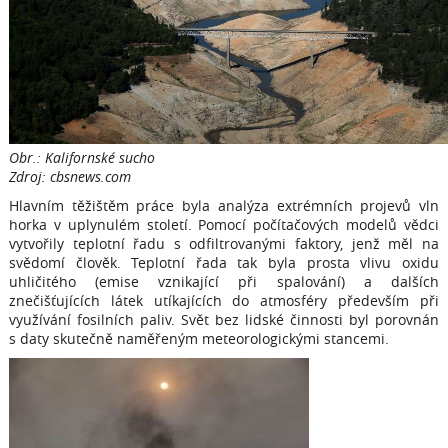
Obr.: Kalifornské sucho
Zdroj: cbsnews.com
Hlavním těžištěm práce byla analýza extrémních projevů vln
horka v uplynulém století. Pomocí počítačových modelů vědci
vytvořily teplotní řadu s odfiltrovanými faktory, jenž měl na
svědomí člověk. Teplotní řada tak byla prosta vlivu oxidu
uhličitého (emise vznikající při spalování) a dalších
znečišťujících látek utíkajících do atmosféry především při
využívání fosilních paliv. Svět bez lidské činnosti byl porovnán
s daty skutečně naměřeným meteorologickými stancemi.