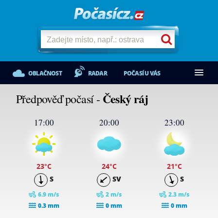
OBLAČNOST
RADAR
POČASÍ U VÁS
Český ráj
Předpověď počasí -
17:00
20:00
23:00
23
°C
24
°C
21
°C
S
SV
S
6.9 m/s
2 m/s
2.3 m/s
0.3 mm
0 mm
0 mm