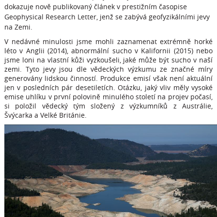
dokazuje nově publikovaný článek v prestižním časopise
Geophysical Research Letter, jenž se zabývá geofyzikálními jevy
na Zemi.
V nedávné minulosti jsme mohli zaznamenat extrémně horké
léto v Anglii (2014), abnormální sucho v Kalifornii (2015) nebo
jsme loni na vlastní kůži vyzkoušeli, jaké může být sucho v naší
zemi. Tyto jevy jsou dle vědeckých výzkumu ze značné míry
generovány lidskou činností. Produkce emisí však není aktuální
jen v posledních pár desetiletích. Otázku, jaký vliv měly vysoké
emise uhlíku v první polovině minulého století na projev počasí,
si položil vědecký tým složený z výzkumníků z Austrálie,
Švýcarka a Velké Británie.