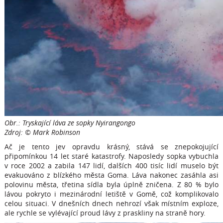
Obr.: Tryskající láva ze sopky Nyirangongo
Zdroj: © Mark Robinson
Ač je tento jev opravdu krásný, stává se znepokojující
připomínkou 14 let staré katastrofy. Naposledy sopka vybuchla
v roce 2002 a zabila 147 lidí, dalších 400 tisíc lidí muselo být
evakuováno z blízkého města Goma. Láva nakonec zasáhla asi
polovinu města, třetina sídla byla úplně zničena. Z 80 % bylo
lávou pokryto i mezinárodní letiště v Gomě, což komplikovalo
celou situaci. V dnešních dnech nehrozí však místním exploze,
ale rychle se vylévající proud lávy z praskliny na straně hory.