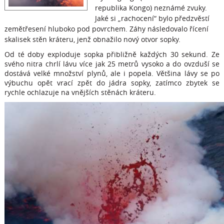
republika Kongo) neznámé zvuky.
Jaké si „rachocení“ bylo předzvěstí
zemětřesení hluboko pod povrchem. Záhy následovalo řícení
skalisek stěn kráteru, jenž obnažilo nový otvor sopky.
Od té doby exploduje sopka přibližně každých 30 sekund. Ze
svého nitra chrlí lávu více jak 25 metrů vysoko a do ovzduší se
dostává velké množství plynů, ale i popela. Většina lávy se po
výbuchu opět vrací zpět do jádra sopky, zatímco zbytek se
rychle ochlazuje na vnějších stěnách kráteru.