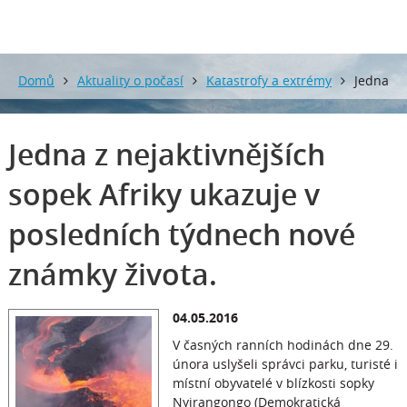
Domů
Aktuality o počasí
Katastrofy a extrémy
Jedna
z nejaktivnějších sopek Afriky ukazuje v posledních týdnech
Jedna z nejaktivnějších
nové známky života.
sopek Afriky ukazuje v
posledních týdnech nové
známky života.
04.05.2016
V časných ranních hodinách dne 29.
února uslyšeli správci parku, turisté i
místní obyvatelé v blízkosti sopky
Nyirangongo (Demokratická