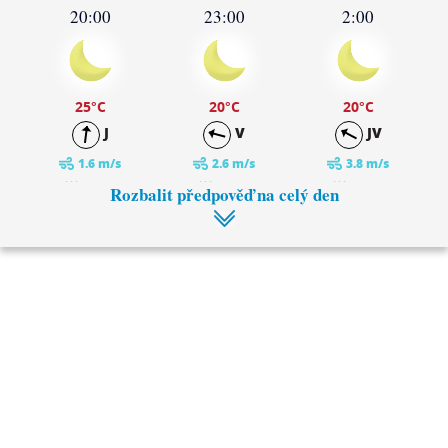
20:00
23:00
2:00
25
°C
20
°C
20
°C
J
V
JV
1.6 m/s
2.6 m/s
3.8 m/s
0 mm
0 mm
0 mm
Rozbalit předpověď na celý den
5:00
8:00
19
°C
19
°C
JV
JV
4 m/s
4.3 m/s
0 mm
0 mm