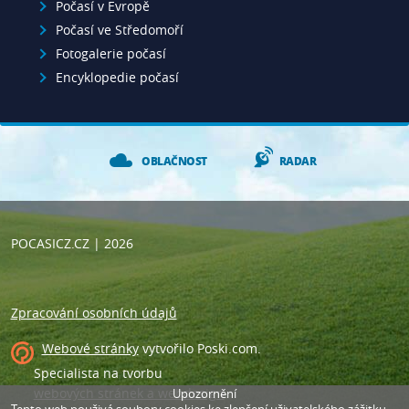
Počasí v Evropě
Počasí ve Středomoří
Fotogalerie počasí
Encyklopedie počasí
OBLAČNOST
RADAR
POCASICZ.CZ
| 2026
Zpracování osobních údajů
Webové stránky
vytvořilo
Poski.com
.
Specialista na tvorbu
webových stránek a webdesign
.
Upozornění