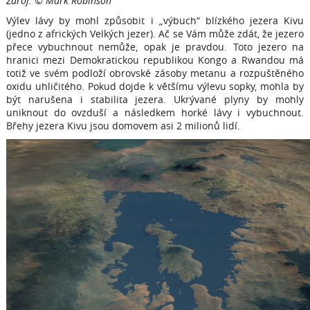
Zdroj: © Mark Robinson
Výlev lávy by mohl způsobit i „výbuch“ blízkého jezera Kivu
(jedno z afrických Velkých jezer). Ač se Vám může zdát, že jezero
přece vybuchnout nemůže, opak je pravdou. Toto jezero na
hranici mezi Demokratickou republikou Kongo a Rwandou má
totiž ve svém podloží obrovské zásoby metanu a rozpuštěného
oxidu uhličitého. Pokud dojde k většímu výlevu sopky, mohla by
být narušena i stabilita jezera. Ukrývané plyny by mohly
uniknout do ovzduší a následkem horké lávy i vybuchnout.
Břehy jezera Kivu jsou domovem asi 2 milionů lidí.