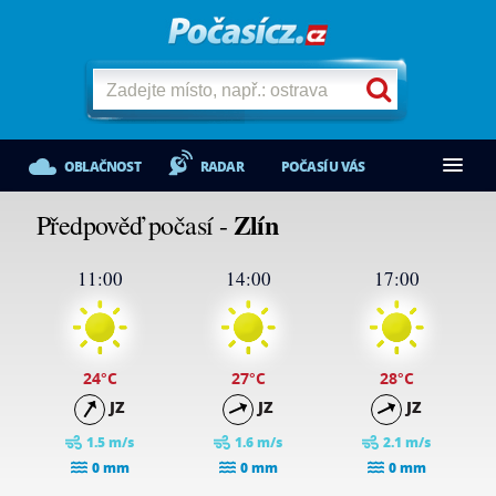
OBLAČNOST
RADAR
POČASÍ U VÁS
Zlín
Předpověď počasí -
11:00
14:00
17:00
24
°C
27
°C
28
°C
JZ
JZ
JZ
1.5 m/s
1.6 m/s
2.1 m/s
0 mm
0 mm
0 mm