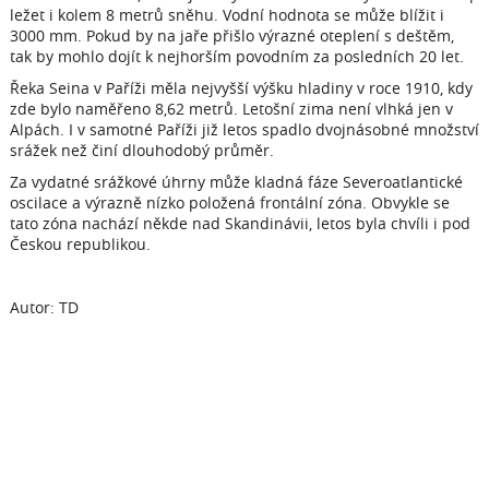
ležet i kolem 8 metrů sněhu. Vodní hodnota se může blížit i
3000 mm. Pokud by na jaře přišlo výrazné oteplení s deštěm,
tak by mohlo dojít k nejhorším povodním za posledních 20 let.
Řeka Seina v Paříži měla nejvyšší výšku hladiny v roce 1910, kdy
zde bylo naměřeno 8,62 metrů. Letošní zima není vlhká jen v
Alpách. I v samotné Paříži již letos spadlo dvojnásobné množství
srážek než činí dlouhodobý průměr.
Za vydatné srážkové úhrny může kladná fáze Severoatlantické
oscilace a výrazně nízko položená frontální zóna. Obvykle se
tato zóna nachází někde nad Skandinávii, letos byla chvíli i pod
Českou republikou.
Autor: TD