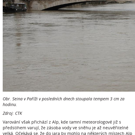
Obr. Seina v Paříži v posledních dnech stoupala tempem 3 cm za
hodinu.
Zdroj: CTK
Varování však přichází z Alp, kde tamní meteorologové již s
předstihem varují, že zásoba vody ve sněhu je až neuvěřitelné
velká. Očekává se, že do jara by mohlo na některých místech Alp