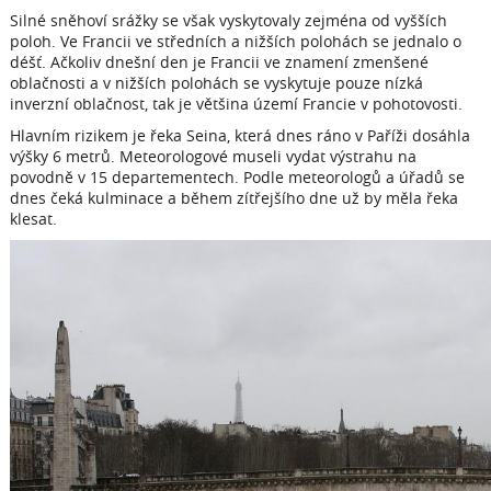
Silné sněhoví srážky se však vyskytovaly zejména od vyšších
poloh. Ve Francii ve středních a nižších polohách se jednalo o
déšť. Ačkoliv dnešní den je Francii ve znamení zmenšené
oblačnosti a v nižších polohách se vyskytuje pouze nízká
inverzní oblačnost, tak je většina území Francie v pohotovosti.
Hlavním rizikem je řeka Seina, která dnes ráno v Paříži dosáhla
výšky 6 metrů. Meteorologové museli vydat výstrahu na
povodně v 15 departementech. Podle meteorologů a úřadů se
dnes čeká kulminace a během zítřejšího dne už by měla řeka
klesat.