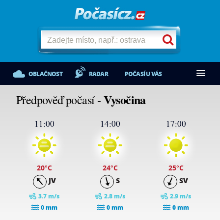
OBLAČNOST
RADAR
POČASÍ U VÁS
Vysočina
Předpověď počasí -
11:00
14:00
17:00
20
°C
24
°C
25
°C
JV
S
SV
3.7 m/s
2.8 m/s
2.9 m/s
0 mm
0 mm
0 mm