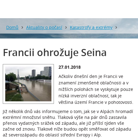
Domů
Aktuality o počasí
Katastrofy a extrémy
Francii ohrožuje Seina
Francii ohrožuje Seina
27.01.2018
Ačkoliv dnešní den je Francii ve
znamení zmenšené oblačnosti a v
nižších polohách se vyskytuje pouze
nízká inverzní oblačnost, tak je
většina území Francie v pohotovosti.
Již několik dnů vás informujeme o tom, jak se v Alpách hromadí
extrémní množství sněhu. Tlaková výše na pár dnů zastavila
přenos vydatných srážek od západu, ale již příští týden vše
začne od znovu. Tlakové níže budou opět směřovat od západu
až severozápadu do oblastí střední Evropy i Alp.