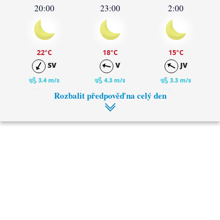
20:00
23:00
2:00
22
°C
18
°C
15
°C
SV
V
JV
3.4 m/s
4.3 m/s
3.3 m/s
0 mm
0 mm
0 mm
Rozbalit předpověď na celý den
5:00
8:00
14
°C
18
°C
JV
JV
3.3 m/s
3.5 m/s
0 mm
0 mm