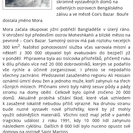
skromně vystavěných domů na
odlehlých ostrovech Bengálského
zálivu a ve městě Cox's Bazar. Bouře
dostala jméno Mora.
Mora začala okupovat jižní pobřeží Bangladéše v úterý ráno.
V ohrožení byl především ostrov Moheshkahli a blízké město na
pevnině – Cox's Bazar. Samotný ostrov má pak rozlohu necelých
2
300 km
. Naštěstí pohotovostní služba včas varovala místní a
někteří z 300 000 obyvatel byli evakuováni do bezpečí již
v pondělí. Připravena byla asi tisícovka přístřešků, přičemž ruku
k dílu přidalo více než 20 000 dobrovolníků, kterým se podařilo
vše rychle a účinně zorganizovat. I přesto se nepodařilo
všechny zachránit. Představitel zasaženého regionu Ali Hossain
oznámil úmrtí dvou žen a jednoho muže, kteří zahynuli na třech
různých místech. Příčinami smrti byly náhlý sesuv půdy a pády
stromu na domy obětí. Celkově bylo úplně zničeno 20 000
domů. Aktuálně probíhá sčítání škod, které však vzhledem
k zasažené lokalitě nebudou příliš výrazné. Na druhou stranu
bude nutné vystavět nové přístřešky, které by již mohly
využít odolnějších materiálů. Všichni totiž mají ještě v paměti
tragickou událost z roku 1991, kdy 10 000 lidí zahynulo
následkem cyklónu. Dalších 8 000 lidí bylo nuceno opustit své
domovy na ostrově Saint Martins.