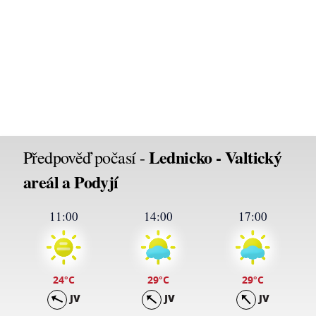
Lednicko - Valtický
Předpověď počasí -
areál a Podyjí
11:00
14:00
17:00
24
°C
29
°C
29
°C
JV
JV
JV