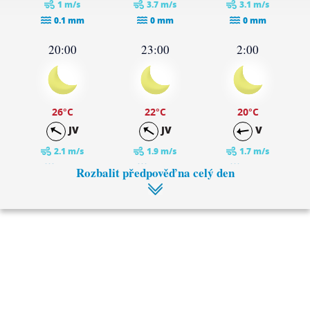
1 m/s
3.7 m/s
3.1 m/s
0.1 mm
0 mm
0 mm
20:00
23:00
2:00
26
°C
22
°C
20
°C
JV
JV
V
2.1 m/s
1.9 m/s
1.7 m/s
0 mm
0 mm
0 mm
Rozbalit předpověď na celý den
5:00
8:00
18
°C
22
°C
SV
SV
1.3 m/s
0.9 m/s