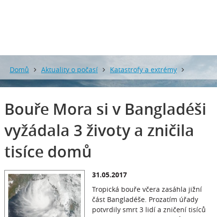
0 mm
0 mm
Domů
Aktuality o počasí
Katastrofy a extrémy
Bouře Mora si v Bangladéši vyžádala 3 životy a zničila tisíce
Bouře Mora si v Bangladéši
domů
vyžádala 3 životy a zničila
tisíce domů
31.05.2017
Tropická bouře včera zasáhla jižní
část Bangladéše. Prozatím úřady
potvrdily smrt 3 lidí a zničení tisíců