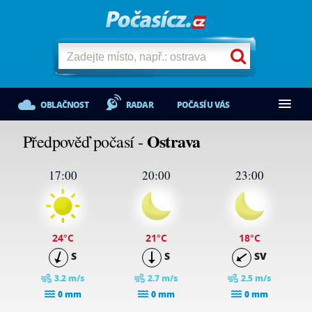
OBLAČNOST
RADAR
POČASÍ U VÁS
Ostrava
Předpověď počasí -
17:00
20:00
23:00
24
°C
21
°C
18
°C
S
S
SV
3.2 m/s
2.7 m/s
2.5 m/s
0 mm
0 mm
0 mm