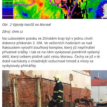
Obr. 2 Výjezdy hasičů na Moravě
Zdroj: chmi.cz
Na Lukovském potoku ve Zlínském kraji byl v jednu chvíli
dokonce překonán 3. SPA. Ve večerních hodinách se nad
Rakouskem vytvořil bouřkový komplex, který již nepřinášel
přívalové srážky. I tak se na něm vyskytoval poměrně vydatný
déšť, který celkem plošně zalil celou Moravu. Čechy se již v té
době nacházely v chladnější vzduchové hmotě a místy se
vyskytovaly přeháňky.