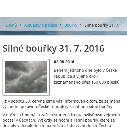
Domů
Aktuality o počasí
Bouřky
Silné bouřky 31. 7.
2016
Silné bouřky 31. 7. 2016
02.08.2016
Během jednoho dne bylo v České
republice a v jeho okolí
zaznamenáno přes 150 000 blesků
Již v sobotu 30. června jsme vás informovali o tom, že zejména
východní polovinu České republiky zasáhnou silné bouřky.
V nočních hodinách začala studená fronta ovlivňovat zejména
počasí v Čechách. Vyskytly se noční a ranní bouřky, které se
dostaly v dopoledních hodinách až do východních Čech a