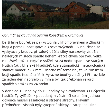
Obr. 1 Shelf cloud nad Svatým Kopečkem u Olomouce
Další linie bouřek se pak vytvořila v Jihomoravském a Zlínském
kraji a pomalu postupovala k severovýchodu. V bouřkách se
vyskytovaly kroupy, přívalový déšť a silný nárazovitý vítr. Na
některých místech spadlo během krátké chvíle opravdu velké
množství srážek. Nejvíce srážek za 24 hodin spadlo ve Starých
Hutích (okr. Uherské Hradiště), kde automatická meteorologická
stanice naměřila 87 mm. Obecně můžeme říci, že ve Zlínském
kraji spadlo hodně srážek. Výrazné bouřky zasáhly i Přerov, kde
za jeden den napršelo 78 mm a byl tak překonán rekord
spadlých srážek za 24 hodin.
V době od 15. hodiny do 19. hodiny bylo evidováno 300 výjezdů
hasičů. Ty vyjížděli k popadaným větvím či stromům, jednou
dokonce museli zasahovat u stržené střechy. Hlavním
předmětem zásahů byly vytopené sklepy a zatopené ulice.