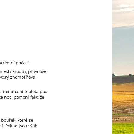
xtrémní počasí.
nesly kroupy, přívalové
, který znemožňoval
la minimální teplota pod
ké noci pomohl fakt, že
 bouřek, které se
ní. Pokud jsou však