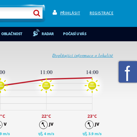
PŘIHLÁSIT
REGISTRACE
OBLAČNOST
RADAR
POČASÍ U VÁS
Doplňující informace o lokalitě
:00
11:00
14:00
7
°C
22
°C
23
°C
V
JV
JV
.9 m/s
4 m/s
3.9 m/s