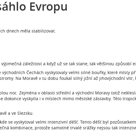
sáhlo Evropu
ích dnech měla stabilizovat.
výjimečná záležitost a když už se tak stane, tak většinou způsobí e
východních Čechách vyskytovaly velmi silné bouřky, které místy při
tromy. Na Moravě v tu dobu foukal silný jižní až jihovýchodní vítr
lou noc. Zejména v oblasti střední a východní Moravy totiž nekles
 se dokonce vyskytla i v místech mimo městské zástavby. Této tropic
avě a ve Slezsku.
kde se vyskytoval velmi intenzivní déšť. Tento déšť byl pozůstatkem
zpečná kombinace, protože samotné trvalé srážky nejsou tak intenziv