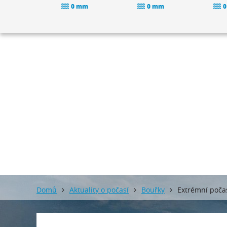
0 mm
0 mm
0
Domů
Aktuality o počasí
Bouřky
Extrémní poča