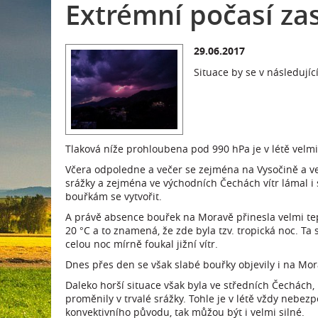
Extrémní počasí za
29.06.2017
Situace by se v následujíc
Tlaková níže prohloubena pod 990 hPa je v létě velmi 
Včera odpoledne a večer se zejména na Vysočině a ve 
srážky a zejména ve východních Čechách vítr lámal i s
bouřkám se vytvořit.
A právě absence bouřek na Moravě přinesla velmi tep
20 °C a to znamená, že zde byla tzv. tropická noc. Ta
celou noc mírně foukal jižní vítr.
Dnes přes den se však slabé bouřky objevily i na Mor
Daleko horší situace však byla ve středních Čechách, 
proměnily v trvalé srážky. Tohle je v létě vždy nebe
konvektivního původu, tak můžou být i velmi silné.