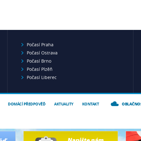
Počasí Praha
Počasí Ostrava
Počasí Brno
Počasí Plzěň
Počasí Liberec
DOMÁCÍ PŘEDPOVĚĎ
AKTUALITY
KONTAKT
OBLAČNO