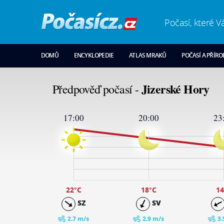
Počasí, které V
DOMŮ
ENCYKLOPEDIE
ATLAS MRAKŮ
POČASÍ A PŘÍR
Jizerské Hory
Předpověď počasí -
17:00
20:00
23
24
19
14
9
4
-1
22
°C
18
°C
14
SZ
SV
2.7 m/s
2.9 m/s
3.