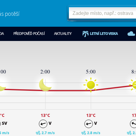
ás potěší
ODA
PŘEDPOVĚĎ POČASÍ
AKTUALITY
LETNÍ LETOVISKA
:00
2:00
5:00
8
°C
13
°C
13
°C
1
SV
V
V
5 m/s
2.7 m/s
2.8 m/s
2