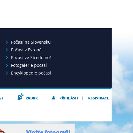
Počasí na Slovensku
Počasí v Evropě
Počasí ve Středomoří
Fotogalerie počasí
Encyklopedie počasí
ST
RADAR
PŘIHLÁSIT
REGISTRACE