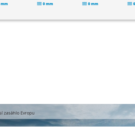
 mm
0 mm
0 mm
sí zasáhlo Evropu