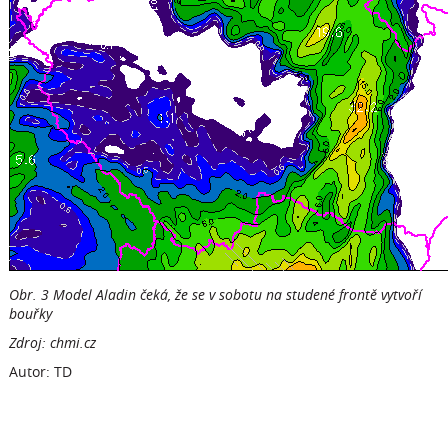
Obr. 3 Model Aladin čeká, že se v sobotu na studené frontě vytvoří
bouřky
Zdroj: chmi.cz
Autor: TD