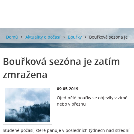
Domů
Aktuality o počasí
Bouřky
Bouřková sezóna je
zatím zmražena
Bouřková sezóna je zatím
zmražena
09.05.2019
Ojedinělé bouřky se objevily v zimě
nebo v březnu
Studené počasí, které panuje v posledních týdnech nad střední