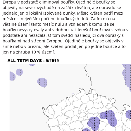
Evropu v podstatě eliminoval bouřky. Ojedinělé bouřky se
objevily na severovýchodě na začátku května, ale opravdu se
jednalo jen o lokální izolované buňky. Měsíc květen patří mezi
měsíce s největším počtem bouřkových dnů. Zatím má na
většině území tento měsíc nulu a vzhledem k tomu, že se
bouřky nevyskytovaly ani v dubnu, tak letošní bouřková sezóna v
podstatě ani nezačala. O tom svědčí následující dva obrázky s
bouřkami nad střední Evropou. Ojedinělé bouřky se objevily v
zimě nebo v březnu, ale květen přidal jen po jedné bouřce a to
jen na zhruba 10 % území.