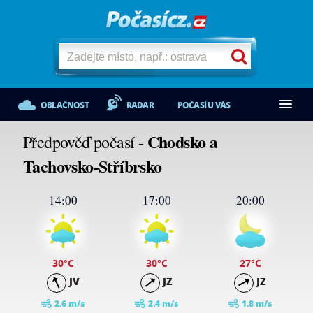
OBLAČNOST
RADAR
POČASÍ U VÁS
Chodsko a
Předpověď počasí -
Tachovsko-Stříbrsko
14:00
17:00
20:00
30
°C
30
°C
27
°C
JV
JZ
JZ
2.6 m/s
2.4 m/s
1.8 m/s