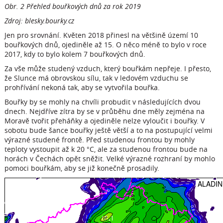
Obr. 2 Přehled bouřkových dnů za rok 2019
Zdroj: blesky.bourky.cz
Jen pro srovnání. Květen 2018 přinesl na většině území 10
bouřkových dnů, ojediněle až 15. O něco méně to bylo v roce
2017, kdy to bylo kolem 7 bouřkových dnů.
Za vše může studený vzduch, který bouřkám nepřeje. I přesto,
že Slunce má obrovskou sílu, tak v ledovém vzduchu se
prohřívání nekoná tak, aby se vytvořila bouřka.
Bouřky by se mohly na chvíli probudit v následujících dvou
dnech. Nejdříve zítra by se v průběhu dne měly zejména na
Moravě tvořit přeháňky a ojediněle nelze vyloučit i bouřky. V
sobotu bude šance bouřky ještě větší a to na postupující velmi
výrazné studené frontě. Před studenou frontou by mohly
teploty vystoupit až k 20 °C, ale za studenou frontou bude na
horách v Čechách opět sněžit. Velké výrazné rozhraní by mohlo
pomoci bouřkám, aby se již konečně prosadily.