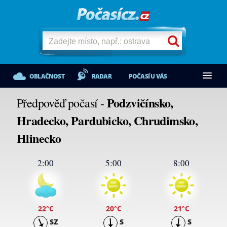
OBLAČNOST
RADAR
POČASÍ U VÁS
Podzvičínsko,
Předpověď počasí -
Hradecko, Pardubicko, Chrudimsko,
Hlinecko
2:00
5:00
8:00
22
°C
20
°C
21
°C
SZ
S
S