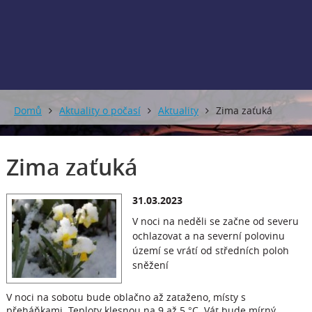
0 mm
0 mm
Domů
Aktuality o počasí
Aktuality
Zima zaťuká
Zima zaťuká
31.03.2023
V noci na neděli se začne od severu
ochlazovat a na severní polovinu
území se vrátí od středních poloh
sněžení
V noci na sobotu bude oblačno až zataženo, místy s
přeháňkami. Teploty klesnou na 9 až 5 °C. Vát bude mírný