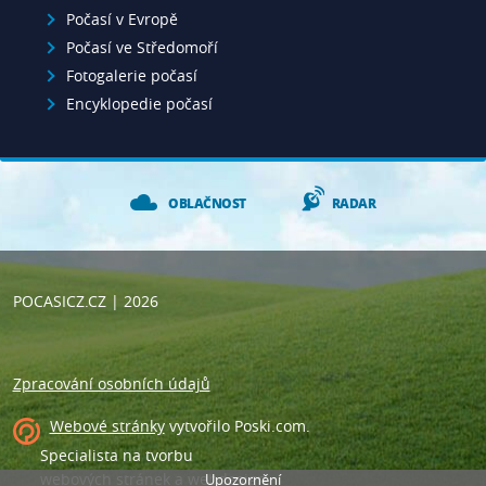
Počasí v Evropě
Počasí ve Středomoří
Fotogalerie počasí
Encyklopedie počasí
OBLAČNOST
RADAR
POCASICZ.CZ
| 2026
Zpracování osobních údajů
Webové stránky
vytvořilo
Poski.com
.
Specialista na tvorbu
webových stránek a webdesign
.
Upozornění