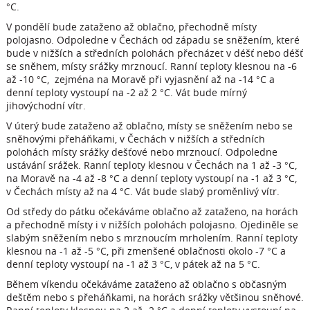
°C.
V pondělí bude zataženo až oblačno, přechodně místy
polojasno. Odpoledne v Čechách od západu se sněžením, které
bude v nižších a středních polohách přecházet v déšť nebo déšť
se sněhem, místy srážky mrznoucí. Ranní teploty klesnou na -6
až -10 °C, zejména na Moravě při vyjasnění až na -14 °C a
denní teploty vystoupí na -2 až 2 °C. Vát bude mírný
jihovýchodní vítr.
V úterý bude zataženo až oblačno, místy se sněžením nebo se
sněhovými přeháňkami, v Čechách v nižších a středních
polohách místy srážky dešťové nebo mrznoucí. Odpoledne
ustávání srážek. Ranní teploty klesnou v Čechách na 1 až -3 °C,
na Moravě na -4 až -8 °C a denní teploty vystoupí na -1 až 3 °C,
v Čechách místy až na 4 °C. Vát bude slabý proměnlivý vítr.
Od středy do pátku očekáváme oblačno až zataženo, na horách
a přechodně místy i v nižších polohách polojasno. Ojediněle se
slabým sněžením nebo s mrznoucím mrholením. Ranní teploty
klesnou na -1 až -5 °C, při zmenšené oblačnosti okolo -7 °C a
denní teploty vystoupí na -1 až 3 °C, v pátek až na 5 °C.
Během víkendu očekáváme zataženo až oblačno s občasným
deštěm nebo s přeháňkami, na horách srážky většinou sněhové.