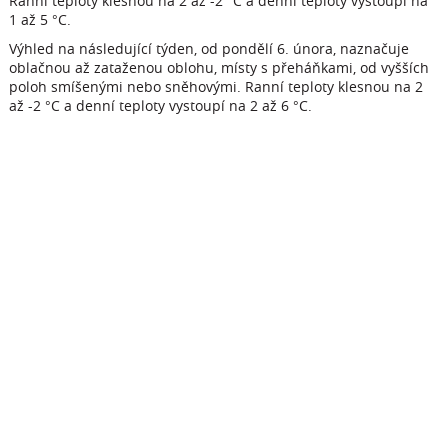
Ranní teploty klesnou na 2 až -2 °C a denní teploty vystoupí na
1 až 5 °C.
Výhled na následující týden, od pondělí 6. února, naznačuje
oblačnou až zataženou oblohu, místy s přeháňkami, od vyšších
poloh smíšenými nebo sněhovými. Ranní teploty klesnou na 2
až -2 °C a denní teploty vystoupí na 2 až 6 °C.