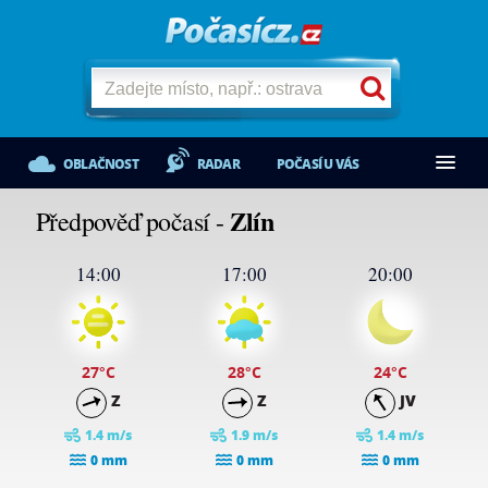
OBLAČNOST
RADAR
POČASÍ U VÁS
Zlín
Předpověď počasí -
14:00
17:00
20:00
27
°C
28
°C
24
°C
Z
Z
JV
1.4 m/s
1.9 m/s
1.4 m/s
0 mm
0 mm
0 mm