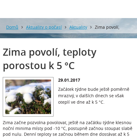
Domů
Aktuality o počasí
Aktuality
Zima povolí,
teploty porostou k 5 °C
Zima povolí, teploty
porostou k 5 °C
29.01.2017
Začátek týdne bude ještě poměrně
mrazivý, v dalších dnech se však
oteplí ve dne až k 5 °C.
Zima začne pozvolna povolovat, ještě na začátku týdne klesnou
noční minima místy pod -10 °C, postupně začnou stoupat slabě
pod nulu. Denní teploty se začnou během dne dostávat až k 5