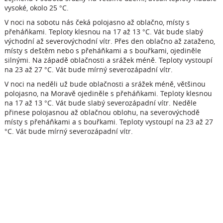
vysoké, okolo 25 °C.
V noci na sobotu nás čeká polojasno až oblačno, místy s
přeháňkami. Teploty klesnou na 17 až 13 °C. Vát bude slabý
východní až severovýchodní vítr. Přes den oblačno až zataženo,
místy s deštěm nebo s přeháňkami a s bouřkami, ojediněle
silnými. Na západě oblačnosti a srážek méně. Teploty vystoupí
na 23 až 27 °C. Vát bude mírný severozápadní vítr.
V noci na neděli už bude oblačnosti a srážek méně, většinou
polojasno, na Moravě ojediněle s přeháňkami. Teploty klesnou
na 17 až 13 °C. Vát bude slabý severozápadní vítr. Neděle
přinese polojasnou až oblačnou oblohu, na severovýchodě
místy s přeháňkami a s bouřkami. Teploty vystoupí na 23 až 27
°C. Vát bude mírný severozápadní vítr.