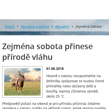
Domů
Aktuality o počasí
Aktuality
Zejména sobota
přinese přírodě vláhu
Zejména sobota přinese
přírodě vláhu
01.06.2018
Hlavně v sobotu nezapomeňte na
deštníky, vyskytovat se budou četné
přeháňky nebo občasný déšť a
bouřky, teploty zůstanou vysoké,
okolo 25 °C.
Předpověď počasí na víkend je pro přírodu příznivá, čekáme
zejména v sobotu srážky na většině území, avšak teploty nadále