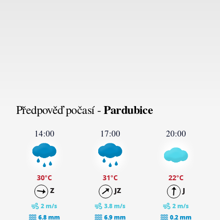
Pardubice
Předpověď počasí -
14:00
17:00
20:00
30
°C
31
°C
22
°C
Z
JZ
J
2 m/s
3.8 m/s
2 m/s
6.8 mm
6.9 mm
0.2 mm