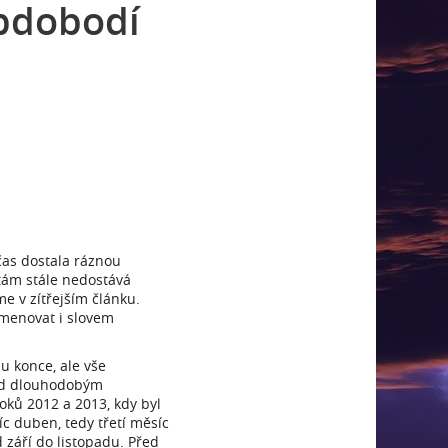
bdobodí
včas dostala ráznou
tám stále nedostává
e v zítřejším článku.
jmenovat i slovem
u konce, ale vše
pod dlouhodobým
ků 2012 a 2013, kdy byl
c duben, tedy třetí měsíc
září do listopadu. Před