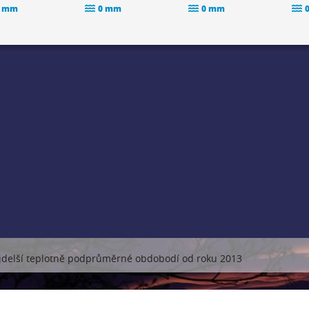
 mm
0 mm
0 mm
jdelší teplotně podprůměrné obdobodí od roku 2013