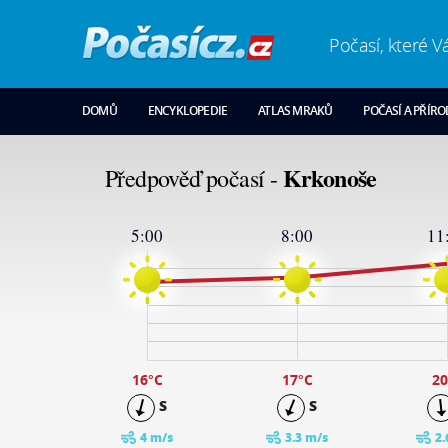
Počasí, které V
DOMŮ
ENCYKLOPEDIE
ATLAS MRAKŮ
POČASÍ A PŘÍR
Krkonoše
Předpověď počasí -
5:00
8:00
11
23
19
15
11
7
3
-1
16
°C
17
°C
20
S
S
4 m/s
3.3 m/s
2.