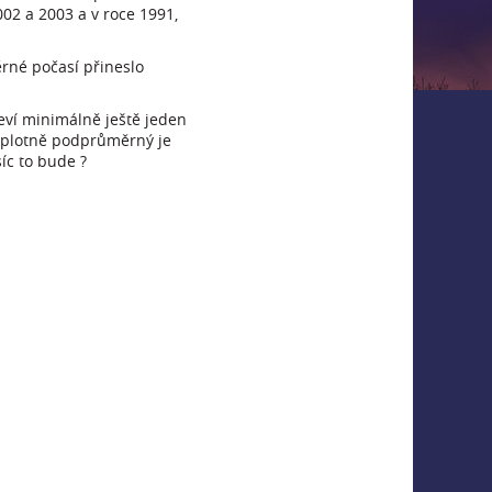
02 a 2003 a v roce 1991,
rné počasí přineslo
eví minimálně ještě jeden
teplotně podprůměrný je
íc to bude ?