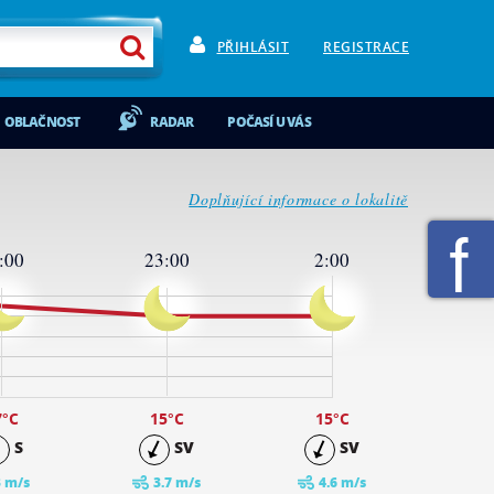
PŘIHLÁSIT
REGISTRACE
OBLAČNOST
RADAR
POČASÍ U VÁS
Doplňující informace o lokalitě
:00
23:00
2:00
7
°C
15
°C
15
°C
S
SV
SV
3 m/s
3.7 m/s
4.6 m/s