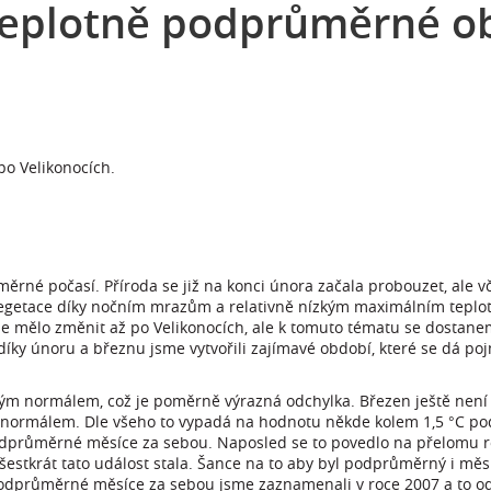
 teplotně podprůměrné o
po Velikonocích.
měrné počasí. Příroda se již na konci února začala probouzet, ale 
Vegetace díky nočním mrazům a relativně nízkým maximálním teplo
se mělo změnit až po Velikonocích, ale k tomuto tématu se dostanem
 díky únoru a březnu jsme vytvořili zajímavé období, které se dá po
ým normálem, což je poměrně výrazná odchylka. Březen ještě není 
d normálem. Dle všeho to vypadá na hodnotu někde kolem 1,5 °C 
růměrné měsíce za sebou. Naposled se to povedlo na přelomu ro
estkrát tato událost stala. Šance na to aby byl podprůměrný i měsí
podprůměrné měsíce za sebou jsme zaznamenali v roce 2007 a to od 