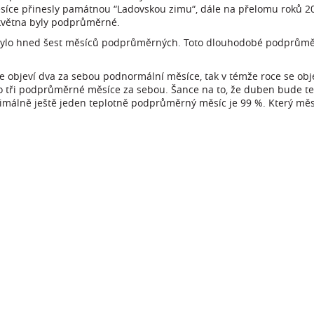
měsíce přinesly památnou “Ladovskou zimu“, dále na přelomu roků 20
 května byly podprůměrné.
 bylo hned šest měsíců podprůměrných. Toto dlouhodobé podprůmě
e objeví dva za sebou podnormální měsíce, tak v témže roce se obj
pro tři podprůměrné měsíce za sebou. Šance na to, že duben bude 
imálně ještě jeden teplotně podprůměrný měsíc je 99 %. Který měs