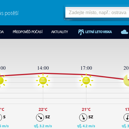
ás potěší
ODA
PŘEDPOVĚĎ POČASÍ
AKTUALITY
LETNÍ LETOVISKA
:00
14:00
17:00
20
°C
22
°C
21
°C
1
S
SZ
SZ
6 m/s
3.2 m/s
4.2 m/s