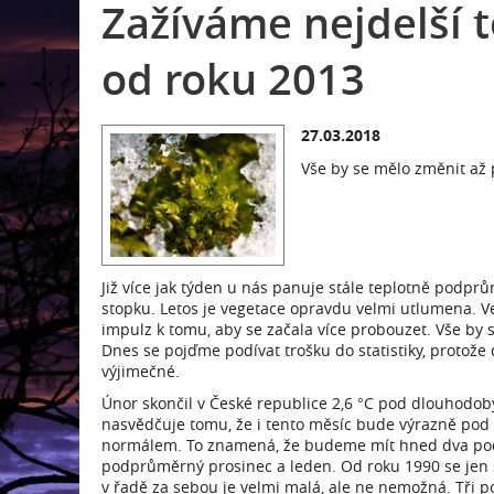
Zažíváme nejdelší
od roku 2013
27.03.2018
Vše by se mělo změnit až 
Již více jak týden u nás panuje stále teplotně podprů
stopku. Letos je vegetace opravdu velmi utlumena. 
impulz k tomu, aby se začala více probouzet. Vše by 
Dnes se pojďme podívat trošku do statistiky, protože
výjimečné.
Únor skončil v České republice 2,6 °C pod dlouhodob
nasvědčuje tomu, že i tento měsíc bude výrazně po
normálem. To znamená, že budeme mít hned dva podp
podprůměrný prosinec a leden. Od roku 1990 se jen š
v řadě za sebou je velmi malá, ale ne nemožná. Tři 