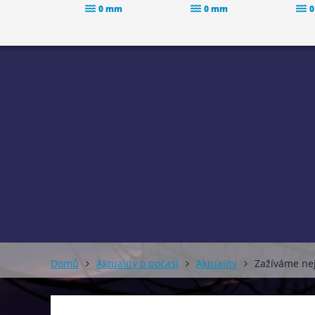
0 mm
0 mm
0
Domů
Aktuality o počasí
Aktuality
Zažíváme ne