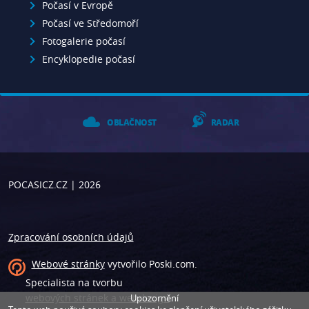
Počasí v Evropě
Počasí ve Středomoří
Fotogalerie počasí
Encyklopedie počasí
OBLAČNOST
RADAR
POCASICZ.CZ
| 2026
Zpracování osobních údajů
Webové stránky
vytvořilo
Poski.com
.
Specialista na tvorbu
webových stránek a webdesign
.
Upozornění