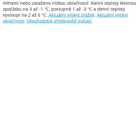
mlhami nebo zataženo nízkou oblačností. Ranní teploty klesnou
zpočátku na 3 až -1 °C, postupně 1 až -3 °C a denní teploty
vystoupí na 2 až 6 °C.
Aktuální výskyt srážek
.
Aktuální výskyt
oblačnosti
.
Dlouhodobá předpověď počasí.