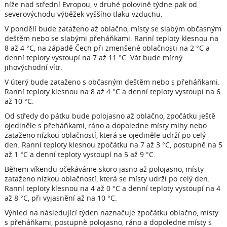
níže nad střední Evropou, v druhé polovině týdne pak od
severovýchodu výběžek vyššího tlaku vzduchu.
V pondělí bude zataženo až oblačno, místy se slabým občasným
deštěm nebo se slabými přeháňkami. Ranní teploty klesnou na
8 až 4 °C, na západě Čech při zmenšené oblačnosti na 2 °C a
denní teploty vystoupí na 7 až 11 °C. Vát bude mírný
jihovýchodní vítr.
V úterý bude zataženo s občasným deštěm nebo s přeháňkami.
Ranní teploty klesnou na 8 až 4 °C a denní teploty vystoupí na 6
až 10 °C.
Od středy do pátku bude polojasno až oblačno, zpočátku ještě
ojediněle s přeháňkami, ráno a dopoledne místy mlhy nebo
zataženo nízkou oblačností, která se ojediněle udrží po celý
den. Ranní teploty klesnou zpočátku na 7 až 3 °C, postupně na 5
až 1 °C a denní teploty vystoupí na 5 až 9 °C.
Během víkendu očekáváme skoro jasno až polojasno, místy
zataženo nízkou oblačností, která se místy udrží po celý den.
Ranní teploty klesnou na 4 až 0 °C a denní teploty vystoupí na 4
až 8 °C, při vyjasnění až na 10 °C.
Výhled na následující týden naznačuje zpočátku oblačno, místy
s přeháňkami, postupně polojasno, ráno a dopoledne místy s