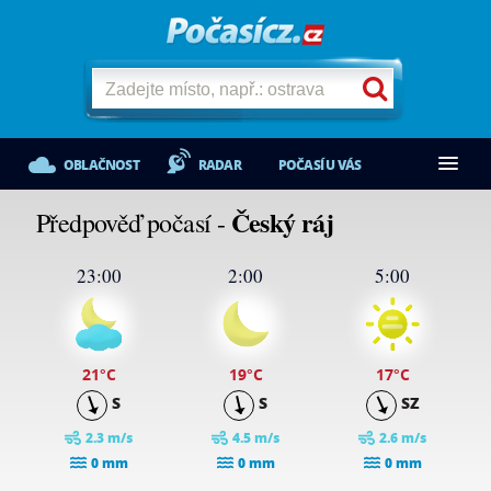
OBLAČNOST
RADAR
POČASÍ U VÁS
Český ráj
Předpověď počasí -
23:00
2:00
5:00
21
°C
19
°C
17
°C
S
S
SZ
2.3 m/s
4.5 m/s
2.6 m/s
0 mm
0 mm
0 mm