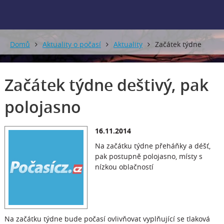
Domů
Aktuality o počasí
Aktuality
Začátek týdne
deštivý, pak polojasno
Začátek týdne deštivý, pak
polojasno
16.11.2014
Na začátku týdne přeháňky a déšť,
pak postupně polojasno, místy s
nízkou oblačností
Na začátku týdne bude počasí ovlivňovat vyplňující se tlaková