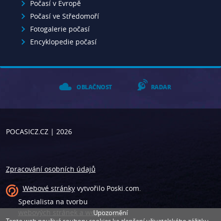
Počasí v Evropě
Počasí ve Středomoří
Fotogalerie počasí
Encyklopedie počasí
OBLAČNOST
RADAR
POCASICZ.CZ
| 2026
Zpracování osobních údajů
Webové stránky
vytvořilo
Poski.com
.
Specialista na tvorbu
webových stránek a webdesign
.
Upozornění