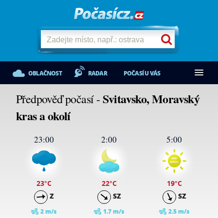
OBLAČNOST
RADAR
POČASÍ U VÁS
Svitavsko, Moravský
Předpověď počasí -
kras a okolí
23:00
2:00
5:00
23
°C
22
°C
19
°C
Z
SZ
SZ
2 m/s
1.7 m/s
2.5 m/s