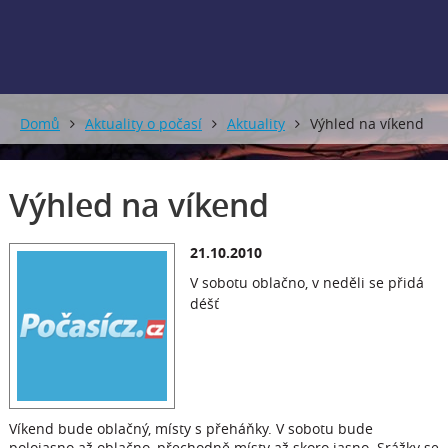
Domů
Aktuality o počasí
Aktuality
Výhled na víkend
Výhled na víkend
21.10.2010
V sobotu oblačno, v neděli se přidá
déšť
Víkend bude oblačný, místy s přeháňky. V sobotu bude
polojasno až oblačno, přechodně místy až skoro jasno. Srážky se