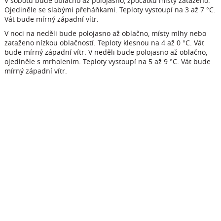
V sobotu bude oblačno až polojasno, zpočátku místy zataženo.
Ojediněle se slabými přeháňkami. Teploty vystoupí na 3 až 7 °C.
Vát bude mírný západní vítr.
V noci na neděli bude polojasno až oblačno, místy mlhy nebo
zataženo nízkou oblačností. Teploty klesnou na 4 až 0 °C. Vát
bude mírný západní vítr. V neděli bude polojasno až oblačno,
ojediněle s mrholením. Teploty vystoupí na 5 až 9 °C. Vát bude
mírný západní vítr.