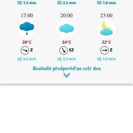
1.3 mm
2.2 mm
1.8 mm
17:00
20:00
23:00
26
°C
24
°C
22
°C
Z
SZ
Z
5.2 m/s
2.3 m/s
1.5 m/s
0.8 mm
0 mm
0 mm
Rozbalit předpověď na celý den
2:00
5:00
21
°C
20
°C
SZ
SZ
4 m/s
4.5 m/s
0 mm
0 mm