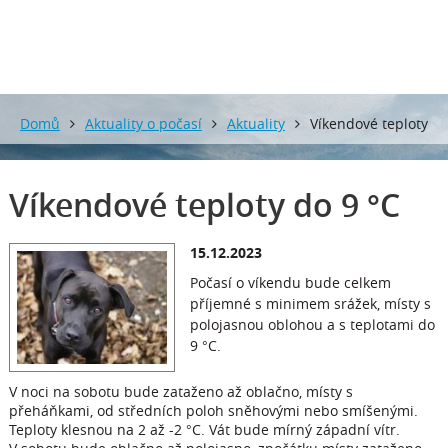
Domů
Aktuality o počasí
Aktuality
Víkendové teploty
do 9 °C
Víkendové teploty do 9 °C
15.12.2023
Počasí o víkendu bude celkem
příjemné s minimem srážek, místy s
polojasnou oblohou a s teplotami do
9 °C.
V noci na sobotu bude zataženo až oblačno, místy s
přeháňkami, od středních poloh sněhovými nebo smíšenými.
Teploty klesnou na 2 až -2 °C. Vát bude mírný západní vítr.