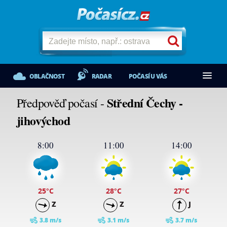
OBLAČNOST
RADAR
POČASÍ U VÁS
Střední Čechy -
Předpověď počasí -
jihovýchod
8:00
11:00
14:00
25
°C
28
°C
27
°C
Z
Z
J
3.8 m/s
3.1 m/s
3.7 m/s