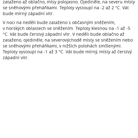
zataženo až oblačno, mísy polojasno. Ojediněle, na severu místy
se sněhovými přeháňkami. Teploty vystoupí na -2 až 2 °C. Vát
bude mírný západní vítr.
V noci na neděli bude zataženo s občasným sněžením,
v horských oblastech se sněžením. Teploty klesnou na -1 až -5
°C. Vát bude čerstvý západní vítr. V neděli bude oblačno až
zataženo, ojediněle, na severovýchodě místy se sněžením nebo
se sněhovými přeháňkami, v nižších polohách smíšenými.
Teploty vystoupí na -1 až 3 °C. Vát bude mírný, místy až čerstvý
západní vítr.