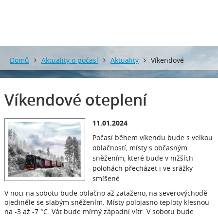
Domů
Aktuality o počasí
Aktuality
Víkendové
oteplení
Víkendové oteplení
11.01.2024
Počasí během víkendu bude s velkou
oblačností, místy s občasným
sněžením, které bude v nižších
polohách přecházet i ve srážky
smíšené
V noci na sobotu bude oblačno až zataženo, na severovýchodě
ojediněle se slabým sněžením. Místy polojasno teploty klesnou
na -3 až -7 °C. Vát bude mírný západní vítr. V sobotu bude