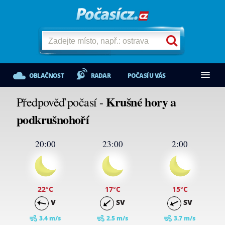
OBLAČNOST
RADAR
POČASÍ U VÁS
Krušné hory a
Předpověď počasí -
podkrušnohoří
20:00
23:00
2:00
22
°C
17
°C
15
°C
V
SV
SV
3.4 m/s
2.5 m/s
3.7 m/s