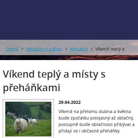
0 mm
0 mm
Domů
Aktuality o počasí
Aktuality
Víkend teplý a
místy s přeháňkami
Víkend teplý a místy s
přeháňkami
29.04.2022
Víkend na přelomu dubna a května
bude zpočátku polojasný až oblačný,
postupně bude oblačnosti přibývat a
přidají se i občasné přeháňky.