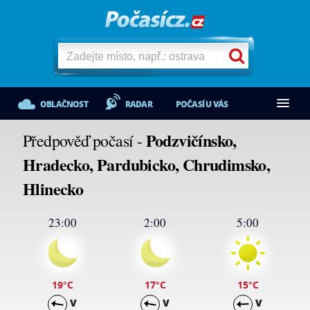
OBLAČNOST
RADAR
POČASÍ U VÁS
Podzvičínsko,
Předpověď počasí -
Hradecko, Pardubicko, Chrudimsko,
Hlinecko
23:00
2:00
5:00
19
°C
17
°C
15
°C
V
V
V