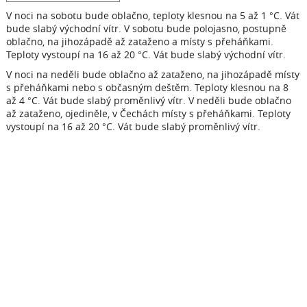
V noci na sobotu bude oblačno, teploty klesnou na 5 až 1 °C. Vát
bude slabý východní vítr. V sobotu bude polojasno, postupně
oblačno, na jihozápadě až zataženo a místy s přeháňkami.
Teploty vystoupí na 16 až 20 °C. Vát bude slabý východní vítr.
V noci na neděli bude oblačno až zataženo, na jihozápadě místy
s přeháňkami nebo s občasným deštěm. Teploty klesnou na 8
až 4 °C. Vát bude slabý proměnlivý vítr. V neděli bude oblačno
až zataženo, ojediněle, v Čechách místy s přeháňkami. Teploty
vystoupí na 16 až 20 °C. Vát bude slabý proměnlivý vítr.