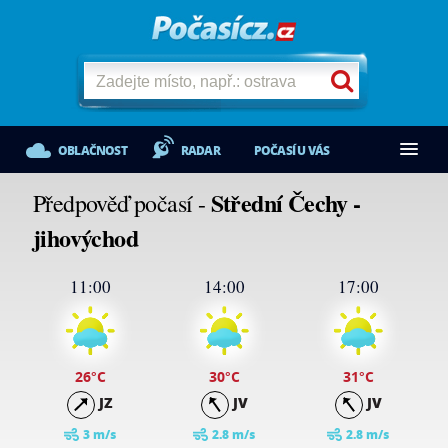
OBLAČNOST
RADAR
POČASÍ U VÁS
Střední Čechy -
Předpověď počasí -
jihovýchod
11:00
14:00
17:00
26
°C
30
°C
31
°C
JZ
JV
JV
3 m/s
2.8 m/s
2.8 m/s