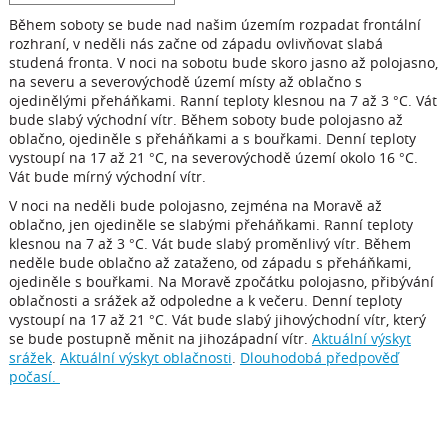
Během soboty se bude nad našim územím rozpadat frontální
rozhraní, v neděli nás začne od západu ovlivňovat slabá
studená fronta. V noci na sobotu bude skoro jasno až polojasno,
na severu a severovýchodě území místy až oblačno s
ojedinělými přeháňkami. Ranní teploty klesnou na 7 až 3 °C. Vát
bude slabý východní vítr. Během soboty bude polojasno až
oblačno, ojediněle s přeháňkami a s bouřkami. Denní teploty
vystoupí na 17 až 21 °C, na severovýchodě území okolo 16 °C.
Vát bude mírný východní vítr.
V noci na neděli bude polojasno, zejména na Moravě až
oblačno, jen ojediněle se slabými přeháňkami. Ranní teploty
klesnou na 7 až 3 °C. Vát bude slabý proměnlivý vítr. Během
neděle bude oblačno až zataženo, od západu s přeháňkami,
ojediněle s bouřkami. Na Moravě zpočátku polojasno, přibývání
oblačnosti a srážek až odpoledne a k večeru. Denní teploty
vystoupí na 17 až 21 °C. Vát bude slabý jihovýchodní vítr, který
se bude postupně měnit na jihozápadní vítr.
Aktuální výskyt
srážek
.
Aktuální výskyt oblačnosti
.
Dlouhodobá předpověď
počasí.