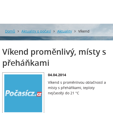
Domů
Aktuality o počasí
Aktuality
Víkend
proměnlivý, místy s přeháňkami
Víkend proměnlivý, místy s
přeháňkami
04.04.2014
Víkend s proměnlivou oblačností a
místy s přeháňkami, teploty
nejčastěji do 21 °C