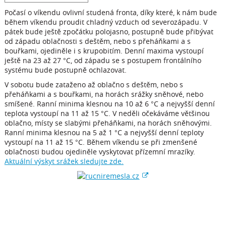
Počasí o víkendu ovlivní studená fronta, díky které, k nám bude
během víkendu proudit chladný vzduch od severozápadu. V
pátek bude ještě zpočátku polojasno, postupně bude přibývat
od západu oblačnosti s deštěm, nebo s přeháňkami a s
bouřkami, ojediněle i s krupobitím. Denní maxima vystoupí
ještě na 23 až 27 °C, od západu se s postupem frontálního
systému bude postupně ochlazovat.
V sobotu bude zataženo až oblačno s deštěm, nebo s
přeháňkami a s bouřkami, na horách srážky sněhové, nebo
smíšené. Ranní minima klesnou na 10 až 6 °C a nejvyšší denní
teplota vystoupí na 11 až 15 °C. V neděli očekáváme většinou
oblačno, místy se slabými přeháňkami, na horách sněhovými.
Ranní minima klesnou na 5 až 1 °C a nejvyšší denní teploty
vystoupí na 11 až 15 °C. Během víkendu se při zmenšené
oblačnosti budou ojediněle vyskytovat přízemní mrazíky.
Aktuální výskyt srážek sledujte zde.