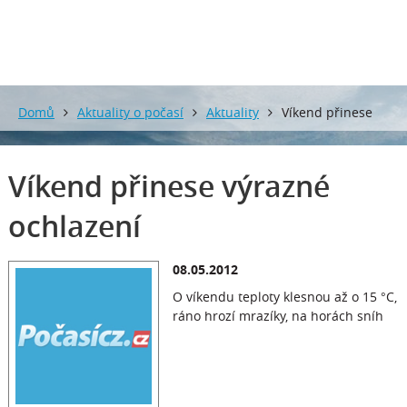
Domů
Aktuality o počasí
Aktuality
Víkend přinese
výrazné ochlazení
Víkend přinese výrazné
ochlazení
08.05.2012
O víkendu teploty klesnou až o 15 °C,
ráno hrozí mrazíky, na horách sníh