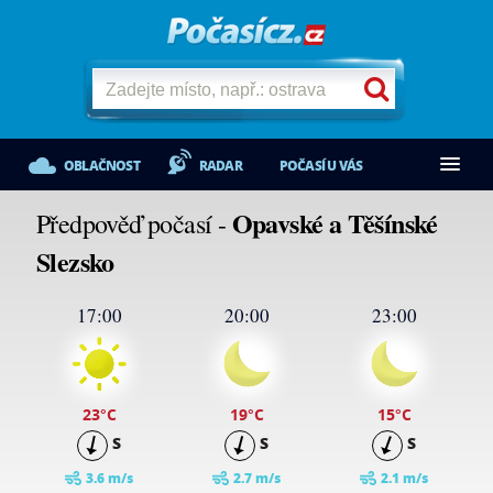
OBLAČNOST
RADAR
POČASÍ U VÁS
Opavské a Těšínské
Předpověď počasí -
Slezsko
17:00
20:00
23:00
23
°C
19
°C
15
°C
S
S
S
3.6 m/s
2.7 m/s
2.1 m/s