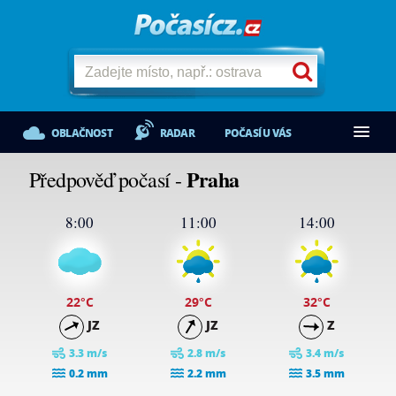
OBLAČNOST
RADAR
POČASÍ U VÁS
Praha
Předpověď počasí -
8:00
11:00
14:00
22
°C
29
°C
32
°C
JZ
JZ
Z
3.3 m/s
2.8 m/s
3.4 m/s
0.2 mm
2.2 mm
3.5 mm