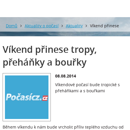
Domů
Aktuality o počasí
Aktuality
Víkend přinese
tropy, přeháňky a bouřky
Víkend přinese tropy,
přeháňky a bouřky
08.08.2014
Víkendové počasí bude tropické s
přeháňkami a s bouřkami
Během víkendu k nám bude vrcholit příliv teplého vzduchu od