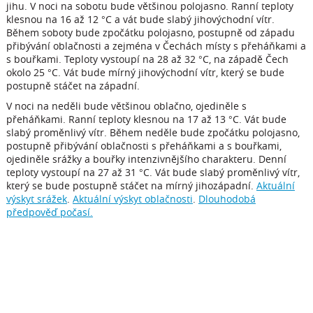
jihu. V noci na sobotu bude většinou polojasno. Ranní teploty
klesnou na 16 až 12 °C a vát bude slabý jihovýchodní vítr.
Během soboty bude zpočátku polojasno, postupně od západu
přibývání oblačnosti a zejména v Čechách místy s přeháňkami a
s bouřkami. Teploty vystoupí na 28 až 32 °C, na západě Čech
okolo 25 °C. Vát bude mírný jihovýchodní vítr, který se bude
postupně stáčet na západní.
V noci na neděli bude většinou oblačno, ojediněle s
přeháňkami. Ranní teploty klesnou na 17 až 13 °C. Vát bude
slabý proměnlivý vítr. Během neděle bude zpočátku polojasno,
postupně přibývání oblačnosti s přeháňkami a s bouřkami,
ojediněle srážky a bouřky intenzivnějšího charakteru. Denní
teploty vystoupí na 27 až 31 °C. Vát bude slabý proměnlivý vítr,
který se bude postupně stáčet na mírný jihozápadní.
Aktuální
výskyt srážek
.
Aktuální výskyt oblačnosti
.
Dlouhodobá
předpověď počasí.