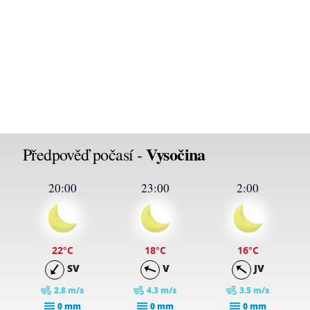
Vysočina
Předpověď počasí -
20:00
23:00
2:00
22
°C
18
°C
16
°C
SV
V
JV
2.8 m/s
4.3 m/s
3.5 m/s
0 mm
0 mm
0 mm