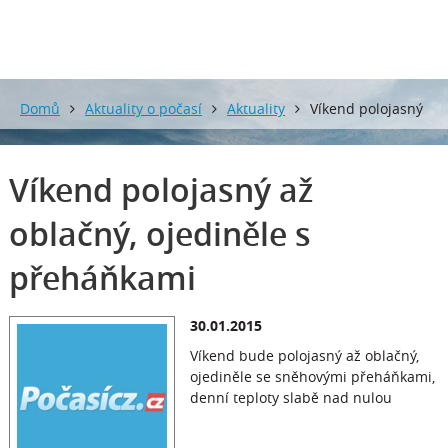
Domů
Aktuality o počasí
Aktuality
Víkend polojasný
až oblačný, ojediněle s přeháňkami
Víkend polojasný až
oblačný, ojediněle s
přeháňkami
30.01.2015
Víkend bude polojasný až oblačný,
ojediněle se sněhovými přeháňkami,
denní teploty slabě nad nulou