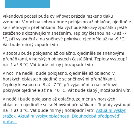
Víkendové počasí bude ovlivňovat brázda nízkého tlaku
vzduchu. V noci na sobotu bude polojasno až oblačno, ojediněle
se sněhovými přeháňkami. Na východě Moravy zpočátku ještě
zataženo s doznívajícím sněžením. Teploty klesnou na -3 až -7
°C, při vyjasnění a na sněhové pokrývce ojediněle až na -9 °C.
Vát bude mírný západní vítr.
V sobotu bude polojasno až oblačno, ojediněle se sněhovými
přeháňkami, v horských oblastech častějšími. Teploty vystoupí
na -1 až 3 °C. Vát bude mírný jihozápadní vítr.
V noci na neděli bude polojasno, ojediněle až oblačno, v
horských oblastech ojediněle se sněhovými přeháňkami.
Teploty klesnou na -3 až -7 °C, při vyjasnění a na sněhové
pokrývce ojediněle až na -10 °C. Vát bude slabý jihozápadní vítr.
V neděli bude polojasno až oblačno, zejména v horských
oblastech ojediněle se sněhovými přeháňkami. Teploty vystoupí
na -1 až 3 °C. Vát bude mírný jihozápadní vítr.
Aktuální výskyt
srážek
.
Aktuální výskyt oblačnosti
.
Dlouhodobá předpověď
počasí.