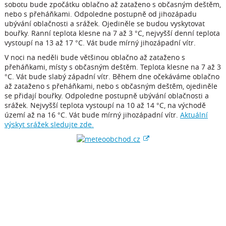
sobotu bude zpočátku oblačno až zataženo s občasným deštěm,
nebo s přeháňkami. Odpoledne postupně od jihozápadu
ubývání oblačnosti a srážek. Ojediněle se budou vyskytovat
bouřky. Ranní teplota klesne na 7 až 3 °C, nejvyšší denní teplota
vystoupí na 13 až 17 °C. Vát bude mírný jihozápadní vítr.
V noci na neděli bude většinou oblačno až zataženo s
přeháňkami, místy s občasným deštěm. Teplota klesne na 7 až 3
°C. Vát bude slabý západní vítr. Během dne očekáváme oblačno
až zataženo s přeháňkami, nebo s občasným deštěm, ojediněle
se přidají bouřky. Odpoledne postupně ubývání oblačnosti a
srážek. Nejvyšší teplota vystoupí na 10 až 14 °C, na východě
území až na 16 °C. Vát bude mírný jihozápadní vítr.
Aktuální
výskyt srážek sledujte zde.