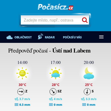
OBLAČNOST
RADAR
POČASÍ U VÁS
Ústí nad Labem
Předpověď počasí -
14:00
17:00
20:00
30
°C
28
°C
25
°C
Z
SZ
S
3.7 m/s
4 m/s
3.3 m/s
0.3 mm
0 mm
0 mm