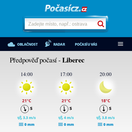
OBLAČNOST
RADAR
POČASÍ U VÁS
Liberec
Předpověď počasí -
14:00
17:00
20:00
21
°C
21
°C
18
°C
S
S
S
3.3 m/s
4 m/s
3.8 m/s
0 mm
0 mm
0 mm