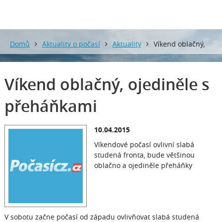
Domů
Aktuality o počasí
Aktuality
Víkend oblačný,
ojediněle s přeháňkami
Víkend oblačný, ojediněle s
přeháňkami
10.04.2015
Víkendové počasí ovlivní slabá
studená fronta, bude většinou
oblačno a ojediněle přeháňky
V sobotu začne počasí od západu ovlivňovat slabá studená