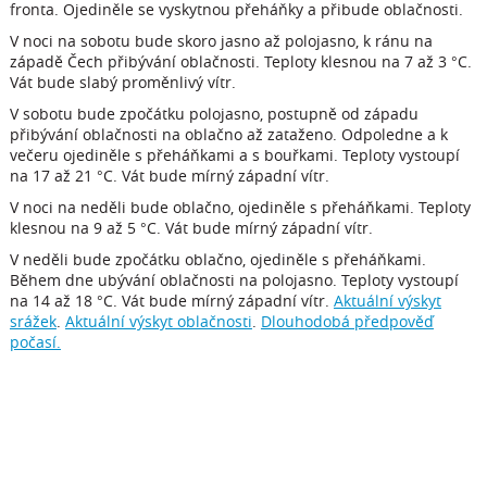
fronta. Ojediněle se vyskytnou přeháňky a přibude oblačnosti.
V noci na sobotu bude skoro jasno až polojasno, k ránu na
západě Čech přibývání oblačnosti. Teploty klesnou na 7 až 3 °C.
Vát bude slabý proměnlivý vítr.
V sobotu bude zpočátku polojasno, postupně od západu
přibývání oblačnosti na oblačno až zataženo. Odpoledne a k
večeru ojediněle s přeháňkami a s bouřkami. Teploty vystoupí
na 17 až 21 °C. Vát bude mírný západní vítr.
V noci na neděli bude oblačno, ojediněle s přeháňkami. Teploty
klesnou na 9 až 5 °C. Vát bude mírný západní vítr.
V neděli bude zpočátku oblačno, ojediněle s přeháňkami.
Během dne ubývání oblačnosti na polojasno. Teploty vystoupí
na 14 až 18 °C. Vát bude mírný západní vítr.
Aktuální výskyt
srážek
.
Aktuální výskyt oblačnosti
.
Dlouhodobá předpověď
počasí.