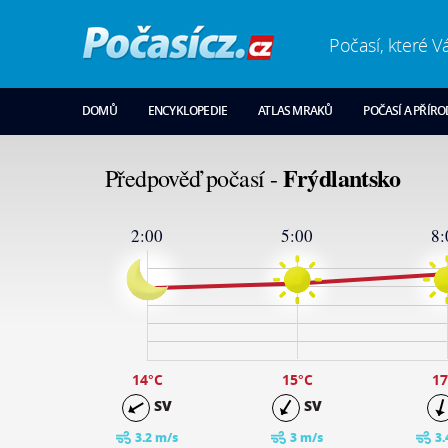
Počasí, které V
DOMŮ
ENCYKLOPEDIE
ATLAS MRAKŮ
POČASÍ A PŘÍR
Frýdlantsko
Předpověď počasí -
2:00
5:00
8:
22
19
15
11
7
3
-1
14
°C
15
°C
17
SV
SV
3.2 m/s
3 m/s
3.