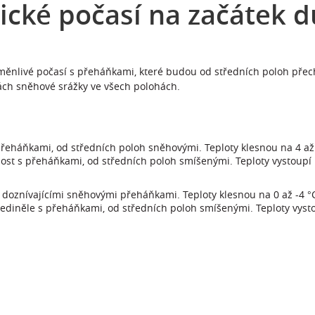
ické počasí na začátek 
nlivé počasí s přeháňkami, které budou od středních poloh přec
ách sněhové srážky ve všech polohách.
přeháňkami, od středních poloh sněhovými. Teploty klesnou na 4 až 
ost s přeháňkami, od středních poloh smíšenými. Teploty vystoupí 
 doznívajícími sněhovými přeháňkami. Teploty klesnou na 0 až -4 °
ediněle s přeháňkami, od středních poloh smíšenými. Teploty vystou