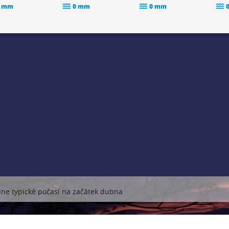
 mm
0 mm
0 mm
ne typické počasí na začátek dubna