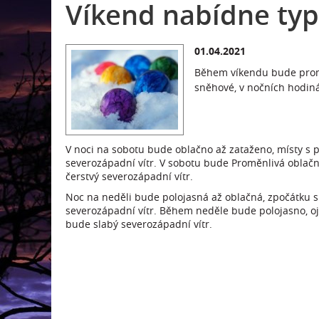
Víkend nabídne typ
01.04.2021
Během víkendu bude promě
sněhové, v nočních hodin
V noci na sobotu bude oblačno až zataženo, místy s 
severozápadní vítr. V sobotu bude Proměnlivá oblačn
čerstvý severozápadní vítr.
Noc na neděli bude polojasná až oblačná, zpočátku s
severozápadní vítr. Během neděle bude polojasno, oj
bude slabý severozápadní vítr.