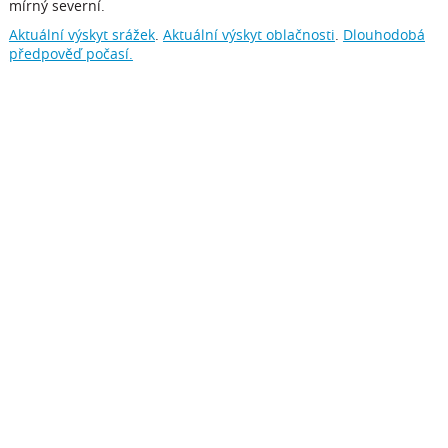
mírný severní.
Aktuální výskyt srážek
.
Aktuální výskyt oblačnosti
.
Dlouhodobá
předpověď počasí.