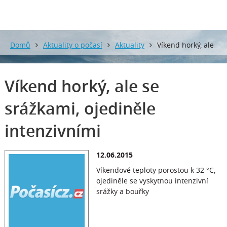
Domů
Aktuality o počasí
Aktuality
Víkend horký, ale
se srážkami, ojediněle intenzivními
Víkend horký, ale se
srážkami, ojediněle
intenzivními
12.06.2015
Víkendové teploty porostou k 32 °C,
ojediněle se vyskytnou intenzivní
srážky a bouřky