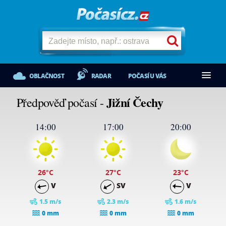
OBLAČNOST
RADAR
POČASÍ U VÁS
Jižní Čechy
Předpověď počasí -
14:00
17:00
20:00
26
°C
27
°C
23
°C
V
SV
V
1.5 m/s
2.3 m/s
1.6 m/s
0 mm
0 mm
0 mm