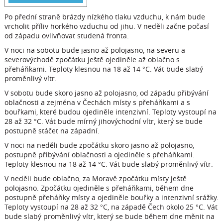
Po přední straně brázdy nízkého tlaku vzduchu, k nám bude
vrcholit příliv horkého vzduchu od jihu. V neděli začne počasí
od západu ovlivňovat studená fronta.
V noci na sobotu bude jasno až polojasno, na severu a
severovýchodě zpočátku ještě ojediněle až oblačno s
přeháňkami. Teploty klesnou na 18 až 14 °C. Vát bude slabý
proměnlivý vítr.
V sobotu bude skoro jasno až polojasno, od západu přibývání
oblačnosti a zejména v Čechách místy s přeháňkami a s
bouřkami, které budou ojediněle intenzivní. Teploty vystoupí na
28 až 32 °C. Vát bude mírný jihovýchodní vítr, který se bude
postupně stáčet na západní.
V noci na neděli bude zpočátku skoro jasno až polojasno,
postupně přibývání oblačnosti a ojediněle s přeháňkami.
Teploty klesnou na 18 až 14 °C. Vát bude slabý proměnlivý vítr.
V neděli bude oblačno, za Moravě zpočátku místy ještě
polojasno. Zpočátku ojediněle s přeháňkami, během dne
postupně přeháňky místy a ojediněle bouřky a intenzivní srážky.
Teploty vystoupí na 28 až 32 °C, na západě Čech okolo 25 °C. Vát
bude slabý proměnlivý vítr, který se bude během dne měnit na