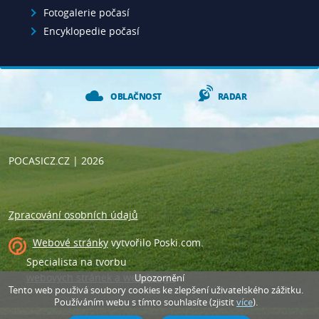
Fotogalerie počasí
Encyklopedie počasí
OBLAČNOST
RADAR
POCASICZ.CZ
| 2026
Zpracování osobních údajů
Webové stránky
vytvořilo
Poski.com
.
Specialista na tvorbu
webových stránek a webdesign
.
Upozornění
Tento web použivá soubory cookies ke zlepšení uživatelského zážitku.
Používáním webu s tímto souhlasíte (zjistit
více
).