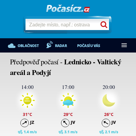
OBLAČNOST
RADAR
POČASÍ U VÁS
Lednicko - Valtický
Předpověď počasí -
areál a Podyjí
14:00
17:00
20:00
31
°C
29
°C
26
°C
JZ
JV
JV
1.4 m/s
3.1 m/s
2.1 m/s