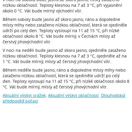
nízkou oblačností. Teploty klesnou na 7 až 3 °C, při vyjasnění
okolo 0 °C. Vát bude mírný východní vítr.
Během soboty bude jasno až skoro jasno, ráno a dopoledne
místy mlhy nebo zataženo nízkou oblačností, která se ojediněle
udrží po celý den. Teploty vystoupí na 11 až 15 °C, při nízké
oblačnosti okolo 8 °C. Vát bude mírný, v Čechách místy až
čerstvý jihovýchodní vítr.
V noci na neděli bude jasno až skoro jasno, ojediněle zataženo
nízkou oblačností. Teploty klesnou na 7 až 3 °C, ojediněle až na
1 °C. Vát bude mírný, místy až čerstvý jihovýchodní vítr.
Během neděle bude jasno, ráno a dopoledne místy mlhy nebo
zataženo nízkou oblačností, která se ojediněle udrží po celý
den. Teploty vystoupí na 11 až 15 °C, při nízké oblačnosti okolo 8
°C. Vát bude mírný, místy až čerstvý jihovýchodní vítr.
Aktuální výskyt srážek
.
Aktuální výskyt oblačnosti
.
Dlouhodobá
předpověď počasí