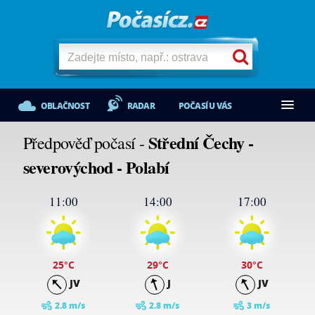
OBLAČNOST
RADAR
POČASÍ U VÁS
Střední Čechy -
Předpověď počasí -
severovýchod - Polabí
11:00
14:00
17:00
25
°C
29
°C
30
°C
JV
J
JV
2.8 m/s
2.8 m/s
3 m/s