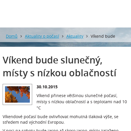
Domů
Aktuality o počasí
Aktuality
Víkend bude
slunečný, místy s nízkou oblačností
Víkend bude slunečný,
místy s nízkou oblačností
30.10.2015
Víkend přinese většinou slunečné počasí,
místy s nízkou oblačností a s teplotami nad 10
°C
Víkendové počasí bude ovlivňovat mohutná tlaková výše, se
středem nad východní Evropou.
V noci na sobotu bude jasno až skoro jasno, místy zataženo