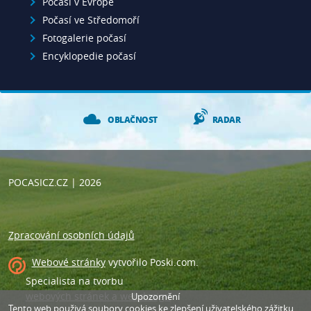
Počasí v Evropě
Počasí ve Středomoří
Fotogalerie počasí
Encyklopedie počasí
OBLAČNOST
RADAR
POCASICZ.CZ
| 2026
Zpracování osobních údajů
Webové stránky
vytvořilo
Poski.com
.
Specialista na tvorbu
webových stránek a webdesign
.
Upozornění
Tento web použivá soubory cookies ke zlepšení uživatelského zážitku.