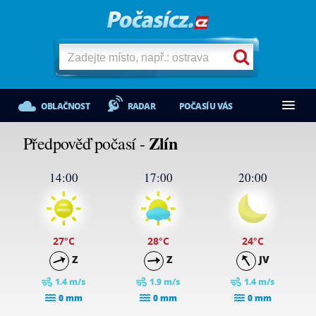
OBLAČNOST
RADAR
POČASÍ U VÁS
Zlín
Předpověď počasí -
14:00
17:00
20:00
27
°C
28
°C
24
°C
Z
Z
JV
1.4 m/s
1.9 m/s
1.4 m/s
0 mm
0 mm
0 mm