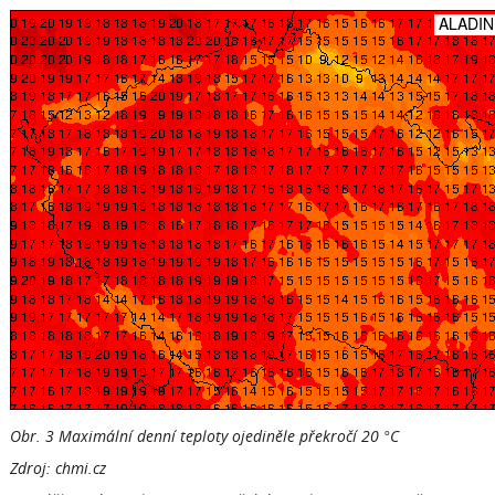
Obr. 3 Maximální denní teploty ojediněle překročí 20 °C
Zdroj: chmi.cz