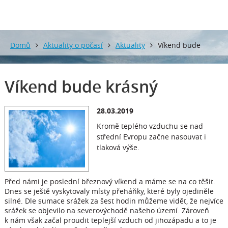
Domů
Aktuality o počasí
Aktuality
Víkend bude
krásný
Víkend bude krásný
28.03.2019
Kromě teplého vzduchu se nad
střední Evropu začne nasouvat i
tlaková výše.
Před námi je poslední březnový víkend a máme se na co těšit.
Dnes se ještě vyskytovaly místy přeháňky, které byly ojediněle
silné. Dle sumace srážek za šest hodin můžeme vidět, že nejvíce
srážek se objevilo na severovýchodě našeho území. Zároveň
k nám však začal proudit teplejší vzduch od jihozápadu a to je