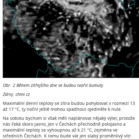
Obr. 2 Během zítřejšího dne se budou tvořit kumuly
Zdroj: chmi.cz
Maximální denní teploty se zítra budou pohybovat v rozmezí 13
až 17 °C, ty noční ještě mohou spadnout ojediněle k nule.
Na sobotu bychom si však měli naplánovat nějaký výlet, protože
nás čeká skoro jasno, jen v Čechách přechodně polojasno a
maximální teploty se vyhoupnou až k 21 °C, zejména ve
středních Čechách. K tomu bude vát jen slabý proměnlivý vítr.