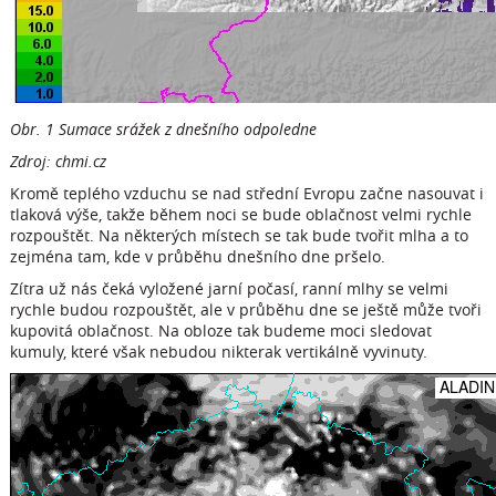
Obr. 1 Sumace srážek z dnešního odpoledne
Zdroj: chmi.cz
Kromě teplého vzduchu se nad střední Evropu začne nasouvat i
tlaková výše, takže během noci se bude oblačnost velmi rychle
rozpouštět. Na některých místech se tak bude tvořit mlha a to
zejména tam, kde v průběhu dnešního dne pršelo.
Zítra už nás čeká vyložené jarní počasí, ranní mlhy se velmi
rychle budou rozpouštět, ale v průběhu dne se ještě může tvoři
kupovitá oblačnost. Na obloze tak budeme moci sledovat
kumuly, které však nebudou nikterak vertikálně vyvinuty.