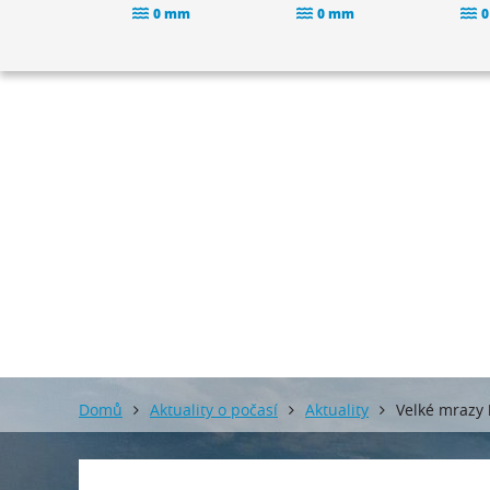
0 mm
0 mm
0
Domů
Aktuality o počasí
Aktuality
Velké mrazy 