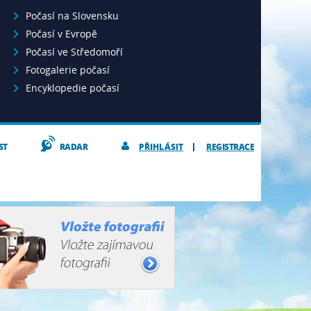
Počasí na Slovensku
Počasí v Evropě
Počasí ve Středomoří
Fotogalerie počasí
Encyklopedie počasí
ST
RADAR
PŘIHLÁSIT
REGISTRACE