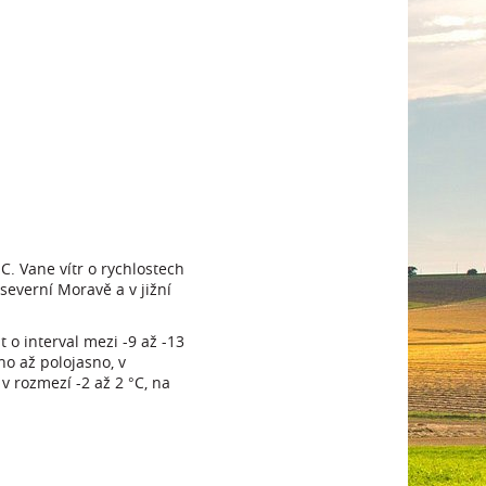
C. Vane vítr o rychlostech
severní Moravě a v jižní
 o interval mezi -9 až -13
no až polojasno, v
 rozmezí -2 až 2 °C, na