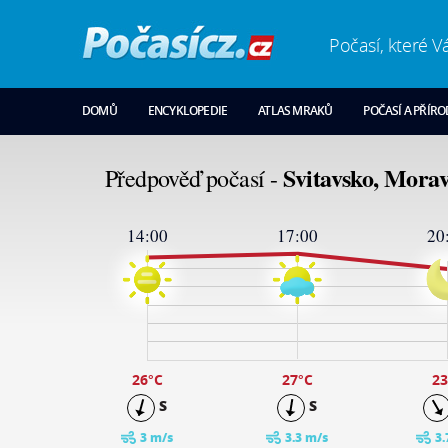
Počasí, které V
DOMŮ
ENCYKLOPEDIE
ATLAS MRAKŮ
POČASÍ A PŘÍR
Svitavsko, Morav
Předpověď počasí -
14:00
17:00
20
28
24
19
14
9
4
-1
26
°C
27
°C
23
S
S
3 m/s
3.3 m/s
3.