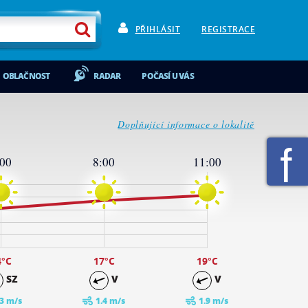
PŘIHLÁSIT
REGISTRACE
OBLAČNOST
RADAR
POČASÍ U VÁS
Doplňující informace o lokalitě
:00
8:00
11:00
4
°C
17
°C
19
°C
SZ
V
V
.3 m/s
1.4 m/s
1.9 m/s