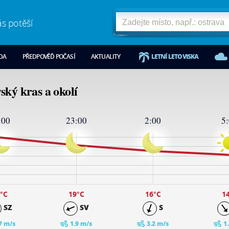
ás potěší
ODA
PŘEDPOVĚĎ POČASÍ
AKTUALITY
LETNÍ LETOVISKA
ský kras a okolí
:00
23:00
2:00
5
°C
19
°C
16
°C
1
SZ
SV
S
7 m/s
1.9 m/s
3.2 m/s
1