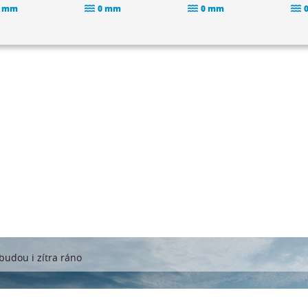
 mm
0 mm
0 mm
budou i zítra ráno