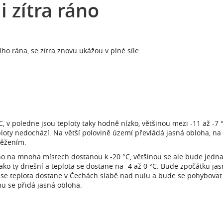
 zítra ráno
ího rána, se zítra znovu ukážou v plné síle
, v poledne jsou teploty taky hodně nízko, většinou mezi -11 až -7 °
loty nedochází. Na větší polovině území převládá jasná obloha, na 
něžením.
áno na mnoha místech dostanou k -20 °C, většinou se ale bude jednat
jako ty dnešní a teplota se dostane na -4 až 0 °C. Bude zpočátku jas
se teplota dostane v Čechách slabě nad nulu a bude se pohybovat v
mu se přidá jasná obloha.