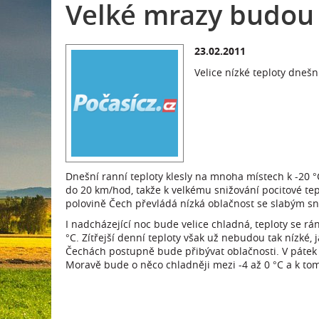
Velké mrazy budou i
23.02.2011
Velice nízké teploty dnešn
Dnešní ranní teploty klesly na mnoha místech k -20 °C
do 20 km/hod, takže k velkému snižování pocitové tep
polovině Čech převládá nízká oblačnost se slabým s
I nadcházející noc bude velice chladná, teploty se r
°C. Zítřejší denní teploty však už nebudou tak nízké, 
Čechách postupně bude přibývat oblačnosti. V pátek 
Moravě bude o něco chladněji mezi -4 až 0 °C a k to