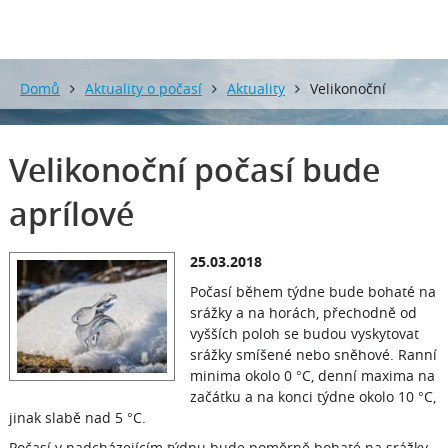
Domů
Aktuality o počasí
Aktuality
Velikonoční
počasí bude aprílové
Velikonoční počasí bude
aprílové
25.03.2018
Počasí během týdne bude bohaté na
srážky a na horách, přechodně od
vyšších poloh se budou vyskytovat
srážky smíšené nebo sněhové. Ranní
minima okolo 0 °C, denní maxima na
začátku a na konci týdne okolo 10 °C,
jinak slabě nad 5 °C.
Počasí v nadcházejícím týdnu bude poměrně bohaté na srážky,