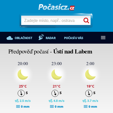
OBLAČNOST
RADAR
POČASÍ U VÁS
Ústí nad Labem
Předpověď počasí -
20:00
23:00
2:00
25
°C
21
°C
19
°C
S
S
S
2.5 m/s
4.8 m/s
3.7 m/s
0 mm
0 mm
0 mm