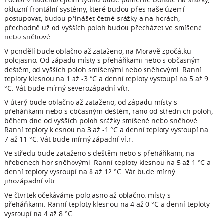
okluzní frontální systémy, které budou přes naše území
postupovat, budou přinášet četné srážky a na horách,
přechodně už od vyšších poloh budou přecházet ve smíšené
nebo sněhové.
V pondělí bude oblačno až zataženo, na Moravě zpočátku
polojasno. Od západu místy s přeháňkami nebo s občasným
deštěm, od vyšších poloh smíšenými nebo sněhovými. Ranní
teploty klesnou na 1 až -3 °C a denní teploty vystoupí na 5 až 9
°C. Vát bude mírný severozápadní vítr.
V úterý bude oblačno až zataženo, od západu místy s
přeháňkami nebo s občasným deštěm, ráno od středních poloh,
během dne od vyšších poloh srážky smíšené nebo sněhové.
Ranní teploty klesnou na 3 až -1 °C a denní teploty vystoupí na
7 až 11 °C. Vát bude mírný západní vítr.
Ve středu bude zataženo s deštěm nebo s přeháňkami, na
hřebenech hor sněhovými. Ranní teploty klesnou na 5 až 1 °C a
denní teploty vystoupí na 8 až 12 °C. Vát bude mírný
jihozápadní vítr.
Ve čtvrtek očekáváme polojasno až oblačno, místy s
přeháňkami. Ranní teploty klesnou na 4 až 0 °C a denní teploty
vystoupí na 4 až 8 °C.