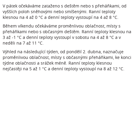
V pátek očekáváme zataženo s deštěm nebo s přeháňkami, od
vyšších poloh sněhovými nebo smíšenými. Ranní teploty
klesnou na 4 až 0 °C a denní teploty vystoupí na 4 až 8 °C.
Během víkendu očekáváme proměnlivou oblačnost, místy s
přeháňkami nebo s občasným deštěm. Ranní teploty klesnou na
3 až -1 °C a denní teploty vystoupí v sobotu na 4 až 8 °C a v
neděli na 7 až 11 °C.
Výhled na následující týden, od pondělí 2. dubna, naznačuje
proměnlivou oblačnost, místy s občasnými přeháňkami, ke konci
týdne oblačnosti a srážek méně. Ranní teploty klesnou
nejčastěji na 5 až 1 °C a denní teploty vystoupí na 8 až 12 °C.